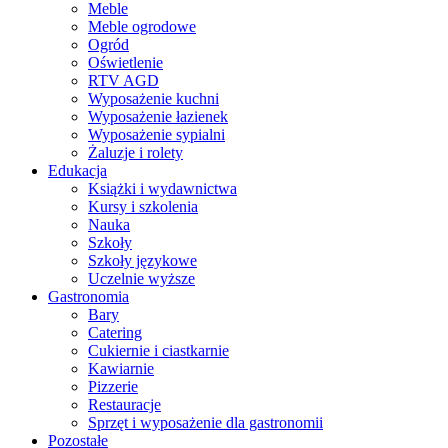
Meble
Meble ogrodowe
Ogród
Oświetlenie
RTV AGD
Wyposażenie kuchni
Wyposażenie łazienek
Wyposażenie sypialni
Żaluzje i rolety
Edukacja
Książki i wydawnictwa
Kursy i szkolenia
Nauka
Szkoły
Szkoły językowe
Uczelnie wyższe
Gastronomia
Bary
Catering
Cukiernie i ciastkarnie
Kawiarnie
Pizzerie
Restauracje
Sprzęt i wyposażenie dla gastronomii
Pozostałe