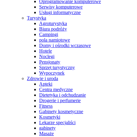
Oprogramowanie komputerowe
Serwisy komputerowe
Usługi informatyczne
Turystyka
Agroturystyka
Biura podróży
Campingi
pola namiotowe
Domy i ośrodki wczasowe
Hotele
Noclegi
Pensjonaty
Sprzęt turystyczny
Wypoczynek
Zdrowie i uroda
Apteki
Centra medyczne
Dietetyka i odchudzanie
Drogerie i perfumerie
Fitness
Gabinety kosmetyczne
Kosmetyki
Lekarze specjaliści
gabinety
Masaże