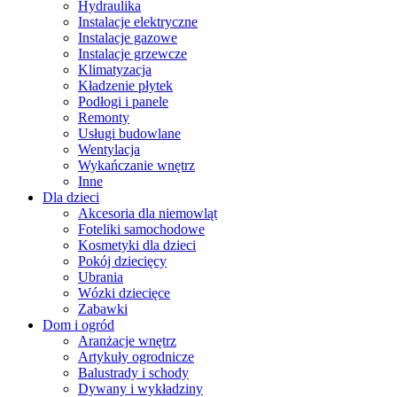
Hydraulika
Instalacje elektryczne
Instalacje gazowe
Instalacje grzewcze
Klimatyzacja
Kładzenie płytek
Podłogi i panele
Remonty
Usługi budowlane
Wentylacja
Wykańczanie wnętrz
Inne
Dla dzieci
Akcesoria dla niemowląt
Foteliki samochodowe
Kosmetyki dla dzieci
Pokój dziecięcy
Ubrania
Wózki dziecięce
Zabawki
Dom i ogród
Aranżacje wnętrz
Artykuły ogrodnicze
Balustrady i schody
Dywany i wykładziny