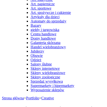
Art. papiernicze
Art. sportowe
Art. spożywcze i cukiernie
Artykuły dla dzieci
Automaty do sprzedaży
Bazary
giełdy i targowiska
Centra handlowe
Domy handlowe
Galanteria skórzana
Handel wielobranżowy
Jubilerzy
Obuwie
Odzież
Salony ślubne
Sklepy internetowe
Sklepy wielobranżowe
Sklepy zoologiczne
Sprzedaż wysyłkowa
Supermarkety i hipermarkety
Wyposażenie sklepów
Strona główna
>
Portfolio
>
Creative