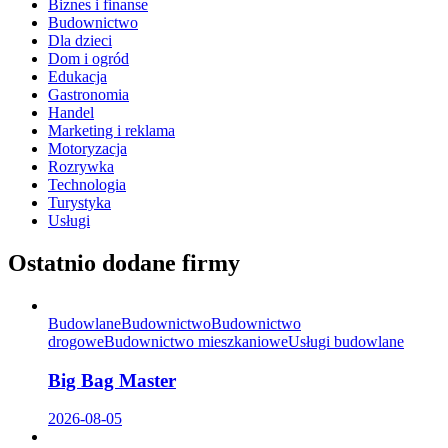
Biznes i finanse
Budownictwo
Dla dzieci
Dom i ogród
Edukacja
Gastronomia
Handel
Marketing i reklama
Motoryzacja
Rozrywka
Technologia
Turystyka
Usługi
Ostatnio dodane firmy
Budowlane
Budownictwo
Budownictwo
drogowe
Budownictwo mieszkaniowe
Usługi budowlane
Big Bag Master
2026-08-05