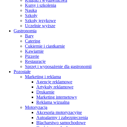
Książki i wydawnictwa
Kursy i szkolenia
Nauka
Szkoły
Szkoły językowe
Uczelnie wyższe
Gastronomia
Bary
Catering
Cukiernie i ciastkarnie
Kawiarnie
Pizzerie
Restauracje
Sprzęt i wyposażenie dla gastronomii
Pozostałe
Marketing i reklama
Agencje reklamowe
Artykuły reklamowe
Drukarnie
Marketing internetowy
Reklama wizualna
Motoryzacja
Akcesoria motoryzacyjne
Autoalarmy i zabezpieczenia
Blacharstwo samochodowe