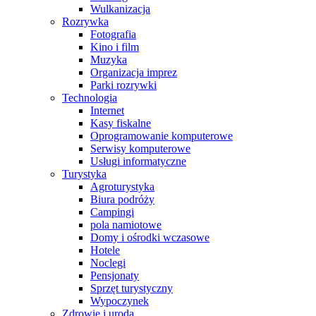
Wulkanizacja
Rozrywka
Fotografia
Kino i film
Muzyka
Organizacja imprez
Parki rozrywki
Technologia
Internet
Kasy fiskalne
Oprogramowanie komputerowe
Serwisy komputerowe
Usługi informatyczne
Turystyka
Agroturystyka
Biura podróży
Campingi
pola namiotowe
Domy i ośrodki wczasowe
Hotele
Noclegi
Pensjonaty
Sprzęt turystyczny
Wypoczynek
Zdrowie i uroda