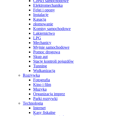
Części samochodowe
Elektromechanika
Felgi i opony
Instalacje
Kasacja
złomowanie
Komisy samochodowe
Lakiernictwo
LPG
Mechanicy
Myjnie samochodowe
Pomoc drogowa
Skup aut
Stacje kontroli pojazdów
Tunning
Wulkanizacja
Rozrywka
Fotografia
Kino i film
Muzyka
Organizacja imprez
Parki rozrywki
Technologia
Internet
Kasy fiskalne