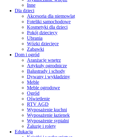
Inne
Dla dzieci
Akcesoria dla niemowląt
Foteliki samochodowe
Kosmetyki dla dzieci
Pokój dziecięcy
Ubrania
Wózki dziecięce
Zabawki
Dom i ogród
Aranżacje wnętrz
Artykuły ogrodnicze
Balustrady i schody
Dywany i wykładziny
Meble
Meble ogrodowe
Ogród
Oświetlenie
RTV AGD
Wyposażenie kuchni
Wyposażenie łazienek
Wyposażenie sypialni
Żaluzje i rolety
Edukacja