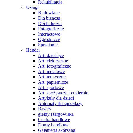
Rehabilitacja
Usługi
Budowlane
Dla biznesu
Dla ludności
Fotograficzne
Internetowe
Ogrodnicze
Sprzątanie
Handel
Art. dziecięce
Art. elektryczne
Art. fotograficzne
Art. metalowe
Art. muzyczne
Art. papiernicze
Art. sportowe
Art. spożywcze i cukiernie
Artykuły dla dzieci
Automaty do sprzedaży
Bazary
giełdy i targowiska
Centra handlowe
Domy handlowe
Galanteria skórzana