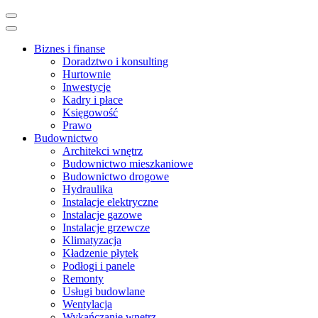
Skip
to
content
Biznes i finanse
(Press
Doradztwo i konsulting
Enter)
Hurtownie
Inwestycje
Kadry i płace
Księgowość
Prawo
Budownictwo
Architekci wnętrz
Budownictwo mieszkaniowe
Budownictwo drogowe
Hydraulika
Instalacje elektryczne
Instalacje gazowe
Instalacje grzewcze
Klimatyzacja
Kładzenie płytek
Podłogi i panele
Remonty
Usługi budowlane
Wentylacja
Wykańczanie wnętrz