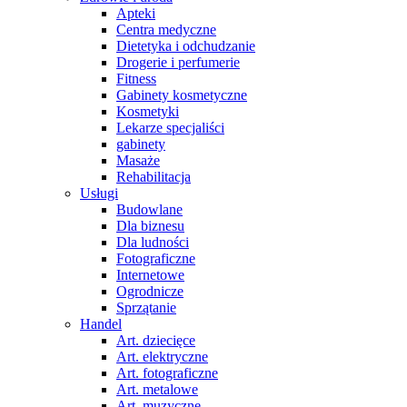
Apteki
Centra medyczne
Dietetyka i odchudzanie
Drogerie i perfumerie
Fitness
Gabinety kosmetyczne
Kosmetyki
Lekarze specjaliści
gabinety
Masaże
Rehabilitacja
Usługi
Budowlane
Dla biznesu
Dla ludności
Fotograficzne
Internetowe
Ogrodnicze
Sprzątanie
Handel
Art. dziecięce
Art. elektryczne
Art. fotograficzne
Art. metalowe
Art. muzyczne