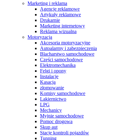
Marketing i reklama
Agencje reklamowe
Artykuły reklamowe
Drukarnie
Marketing internetowy
Reklama wizualna
Motoryzacja
Akcesoria motoryzacyjne
Autoalarmy i zabezpieczenia
Blacharstwo samochodowe
Części samochodowe
Elektromechanika
Felgi i opony
Instalacje
Kasacja
złomowanie
Komisy samochodowe
Lakiernictwo
LPG
Mechanicy
Myjnie samochodowe
Pomoc drogowa
Skup aut
Stacje kontroli pojazdów
Tunning