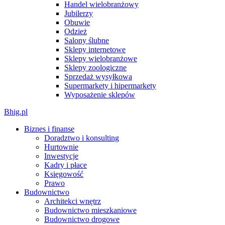
Handel wielobranżowy
Jubilerzy
Obuwie
Odzież
Salony ślubne
Sklepy internetowe
Sklepy wielobranżowe
Sklepy zoologiczne
Sprzedaż wysyłkowa
Supermarkety i hipermarkety
Wyposażenie sklepów
Bhig.pl
Biznes i finanse
Doradztwo i konsulting
Hurtownie
Inwestycje
Kadry i płace
Księgowość
Prawo
Budownictwo
Architekci wnętrz
Budownictwo mieszkaniowe
Budownictwo drogowe