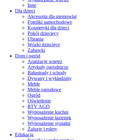
Inne
Dla dzieci
Akcesoria dla niemowląt
Foteliki samochodowe
Kosmetyki dla dzieci
Pokój dziecięcy
Ubrania
Wózki dziecięce
Zabawki
Dom i ogród
Aranżacje wnętrz
Artykuły ogrodnicze
Balustrady i schody
Dywany i wykładziny
Meble
Meble ogrodowe
Ogród
Oświetlenie
RTV AGD
Wyposażenie kuchni
Wyposażenie łazienek
Wyposażenie sypialni
Żaluzje i rolety
Edukacja