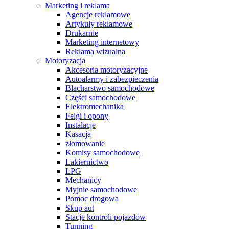
Marketing i reklama
Agencje reklamowe
Artykuły reklamowe
Drukarnie
Marketing internetowy
Reklama wizualna
Motoryzacja
Akcesoria motoryzacyjne
Autoalarmy i zabezpieczenia
Blacharstwo samochodowe
Części samochodowe
Elektromechanika
Felgi i opony
Instalacje
Kasacja
złomowanie
Komisy samochodowe
Lakiernictwo
LPG
Mechanicy
Myjnie samochodowe
Pomoc drogowa
Skup aut
Stacje kontroli pojazdów
Tunning