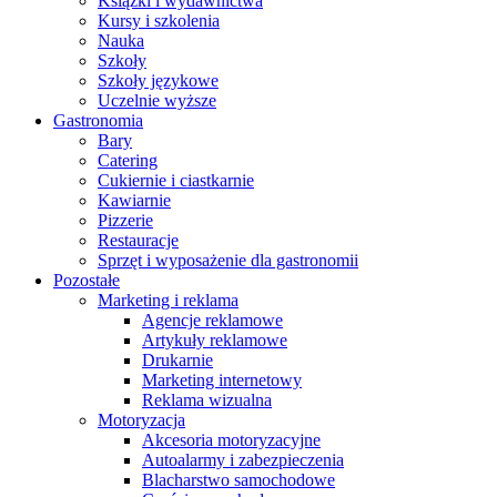
Książki i wydawnictwa
Kursy i szkolenia
Nauka
Szkoły
Szkoły językowe
Uczelnie wyższe
Gastronomia
Bary
Catering
Cukiernie i ciastkarnie
Kawiarnie
Pizzerie
Restauracje
Sprzęt i wyposażenie dla gastronomii
Pozostałe
Marketing i reklama
Agencje reklamowe
Artykuły reklamowe
Drukarnie
Marketing internetowy
Reklama wizualna
Motoryzacja
Akcesoria motoryzacyjne
Autoalarmy i zabezpieczenia
Blacharstwo samochodowe