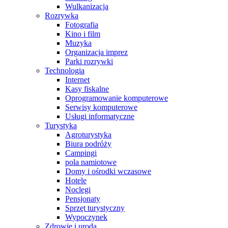
Wulkanizacja
Rozrywka
Fotografia
Kino i film
Muzyka
Organizacja imprez
Parki rozrywki
Technologia
Internet
Kasy fiskalne
Oprogramowanie komputerowe
Serwisy komputerowe
Usługi informatyczne
Turystyka
Agroturystyka
Biura podróży
Campingi
pola namiotowe
Domy i ośrodki wczasowe
Hotele
Noclegi
Pensjonaty
Sprzęt turystyczny
Wypoczynek
Zdrowie i uroda