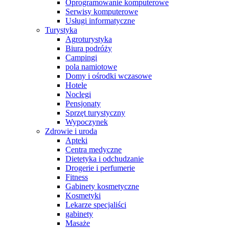
Oprogramowanie komputerowe
Serwisy komputerowe
Usługi informatyczne
Turystyka
Agroturystyka
Biura podróży
Campingi
pola namiotowe
Domy i ośrodki wczasowe
Hotele
Noclegi
Pensjonaty
Sprzęt turystyczny
Wypoczynek
Zdrowie i uroda
Apteki
Centra medyczne
Dietetyka i odchudzanie
Drogerie i perfumerie
Fitness
Gabinety kosmetyczne
Kosmetyki
Lekarze specjaliści
gabinety
Masaże