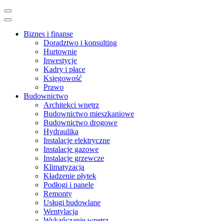
Skip
to
content
Biznes i finanse
(Press
Doradztwo i konsulting
Enter)
Hurtownie
Inwestycje
Kadry i płace
Księgowość
Prawo
Budownictwo
Architekci wnętrz
Budownictwo mieszkaniowe
Budownictwo drogowe
Hydraulika
Instalacje elektryczne
Instalacje gazowe
Instalacje grzewcze
Klimatyzacja
Kładzenie płytek
Podłogi i panele
Remonty
Usługi budowlane
Wentylacja
Wykańczanie wnętrz