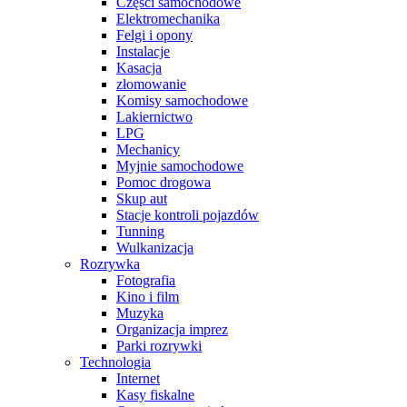
Części samochodowe
Elektromechanika
Felgi i opony
Instalacje
Kasacja
złomowanie
Komisy samochodowe
Lakiernictwo
LPG
Mechanicy
Myjnie samochodowe
Pomoc drogowa
Skup aut
Stacje kontroli pojazdów
Tunning
Wulkanizacja
Rozrywka
Fotografia
Kino i film
Muzyka
Organizacja imprez
Parki rozrywki
Technologia
Internet
Kasy fiskalne