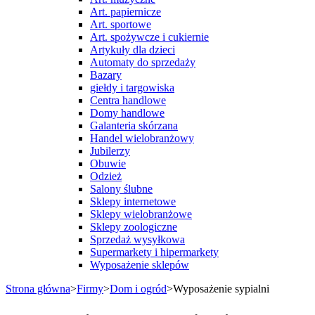
Art. papiernicze
Art. sportowe
Art. spożywcze i cukiernie
Artykuły dla dzieci
Automaty do sprzedaży
Bazary
giełdy i targowiska
Centra handlowe
Domy handlowe
Galanteria skórzana
Handel wielobranżowy
Jubilerzy
Obuwie
Odzież
Salony ślubne
Sklepy internetowe
Sklepy wielobranżowe
Sklepy zoologiczne
Sprzedaż wysyłkowa
Supermarkety i hipermarkety
Wyposażenie sklepów
Strona główna
>
Firmy
>
Dom i ogród
>
Wyposażenie sypialni