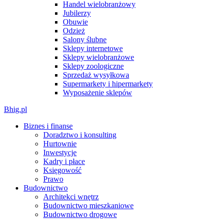
Handel wielobranżowy
Jubilerzy
Obuwie
Odzież
Salony ślubne
Sklepy internetowe
Sklepy wielobranżowe
Sklepy zoologiczne
Sprzedaż wysyłkowa
Supermarkety i hipermarkety
Wyposażenie sklepów
Bhig.pl
Biznes i finanse
Doradztwo i konsulting
Hurtownie
Inwestycje
Kadry i płace
Księgowość
Prawo
Budownictwo
Architekci wnętrz
Budownictwo mieszkaniowe
Budownictwo drogowe