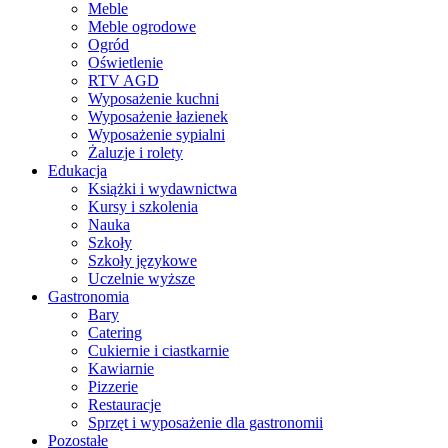
Meble
Meble ogrodowe
Ogród
Oświetlenie
RTV AGD
Wyposażenie kuchni
Wyposażenie łazienek
Wyposażenie sypialni
Żaluzje i rolety
Edukacja
Książki i wydawnictwa
Kursy i szkolenia
Nauka
Szkoły
Szkoły językowe
Uczelnie wyższe
Gastronomia
Bary
Catering
Cukiernie i ciastkarnie
Kawiarnie
Pizzerie
Restauracje
Sprzęt i wyposażenie dla gastronomii
Pozostałe