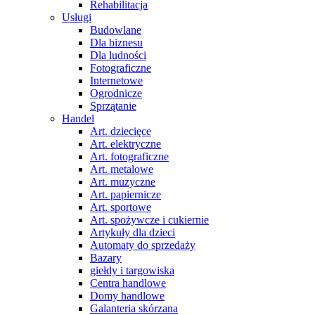
Rehabilitacja
Usługi
Budowlane
Dla biznesu
Dla ludności
Fotograficzne
Internetowe
Ogrodnicze
Sprzątanie
Handel
Art. dziecięce
Art. elektryczne
Art. fotograficzne
Art. metalowe
Art. muzyczne
Art. papiernicze
Art. sportowe
Art. spożywcze i cukiernie
Artykuły dla dzieci
Automaty do sprzedaży
Bazary
giełdy i targowiska
Centra handlowe
Domy handlowe
Galanteria skórzana