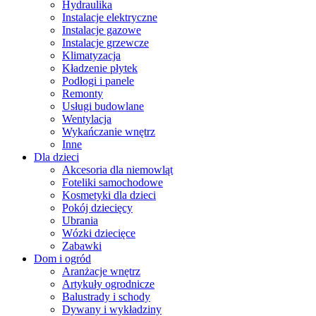
Hydraulika
Instalacje elektryczne
Instalacje gazowe
Instalacje grzewcze
Klimatyzacja
Kładzenie płytek
Podłogi i panele
Remonty
Usługi budowlane
Wentylacja
Wykańczanie wnętrz
Inne
Dla dzieci
Akcesoria dla niemowląt
Foteliki samochodowe
Kosmetyki dla dzieci
Pokój dziecięcy
Ubrania
Wózki dziecięce
Zabawki
Dom i ogród
Aranżacje wnętrz
Artykuły ogrodnicze
Balustrady i schody
Dywany i wykładziny