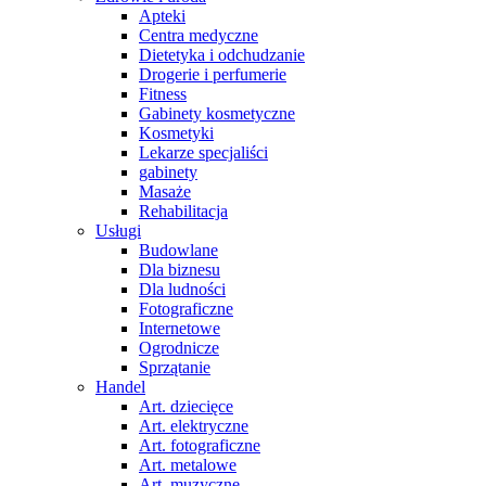
Apteki
Centra medyczne
Dietetyka i odchudzanie
Drogerie i perfumerie
Fitness
Gabinety kosmetyczne
Kosmetyki
Lekarze specjaliści
gabinety
Masaże
Rehabilitacja
Usługi
Budowlane
Dla biznesu
Dla ludności
Fotograficzne
Internetowe
Ogrodnicze
Sprzątanie
Handel
Art. dziecięce
Art. elektryczne
Art. fotograficzne
Art. metalowe
Art. muzyczne