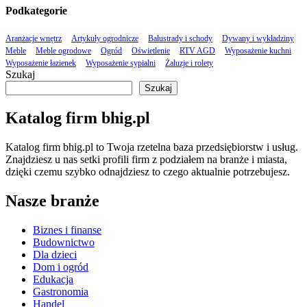
Podkategorie
Aranżacje wnętrz
Artykuły ogrodnicze
Balustrady i schody
Dywany i wykładziny
Meble
Meble ogrodowe
Ogród
Oświetlenie
RTV AGD
Wyposażenie kuchni
Wyposażenie łazienek
Wyposażenie sypialni
Żaluzje i rolety
Szukaj
Szukaj
Katalog firm bhig.pl
Katalog firm bhig.pl to Twoja rzetelna baza przedsiębiorstw i usług.
Znajdziesz u nas setki profili firm z podziałem na branże i miasta,
dzięki czemu szybko odnajdziesz to czego aktualnie potrzebujesz.
Nasze branże
Biznes i finanse
Budownictwo
Dla dzieci
Dom i ogród
Edukacja
Gastronomia
Handel