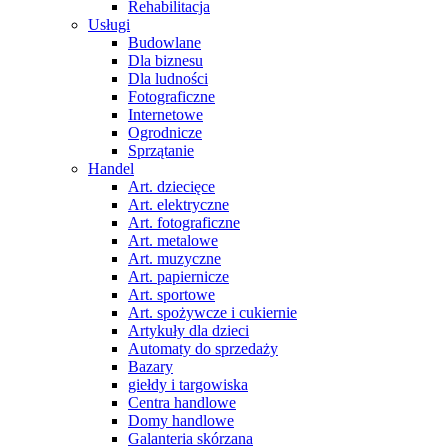
Rehabilitacja
Usługi
Budowlane
Dla biznesu
Dla ludności
Fotograficzne
Internetowe
Ogrodnicze
Sprzątanie
Handel
Art. dziecięce
Art. elektryczne
Art. fotograficzne
Art. metalowe
Art. muzyczne
Art. papiernicze
Art. sportowe
Art. spożywcze i cukiernie
Artykuły dla dzieci
Automaty do sprzedaży
Bazary
giełdy i targowiska
Centra handlowe
Domy handlowe
Galanteria skórzana