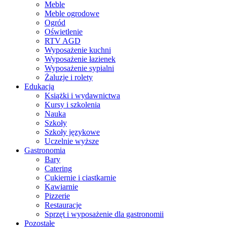
Meble
Meble ogrodowe
Ogród
Oświetlenie
RTV AGD
Wyposażenie kuchni
Wyposażenie łazienek
Wyposażenie sypialni
Żaluzje i rolety
Edukacja
Książki i wydawnictwa
Kursy i szkolenia
Nauka
Szkoły
Szkoły językowe
Uczelnie wyższe
Gastronomia
Bary
Catering
Cukiernie i ciastkarnie
Kawiarnie
Pizzerie
Restauracje
Sprzęt i wyposażenie dla gastronomii
Pozostałe