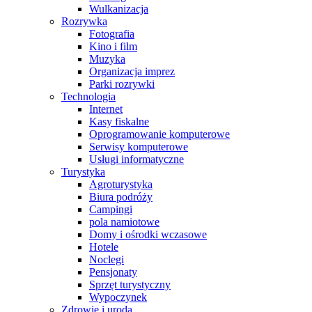
Wulkanizacja
Rozrywka
Fotografia
Kino i film
Muzyka
Organizacja imprez
Parki rozrywki
Technologia
Internet
Kasy fiskalne
Oprogramowanie komputerowe
Serwisy komputerowe
Usługi informatyczne
Turystyka
Agroturystyka
Biura podróży
Campingi
pola namiotowe
Domy i ośrodki wczasowe
Hotele
Noclegi
Pensjonaty
Sprzęt turystyczny
Wypoczynek
Zdrowie i uroda