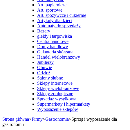
Art. papiernicze
Art. sportowe
Art. spożywcze i cukiernie
Artykuły dla dzieci
Automaty do sprzedaży
Bazary
giełdy i targowiska
Centra handlowe
Domy handlowe
Galanteria skórzana
Handel wielobranżowy
Jubilerzy
Obuwie
Odzież
Salony ślubne
Sklepy internetowe
Sklepy wielobranżowe
Sklepy zoologiczne
Sprzedaż wysyłkowa
Supermarkety i hipermarkety
Wyposażenie sklepów
Strona główna
>
Firmy
>
Gastronomia
>
Sprzęt i wyposażenie dla
gastronomii