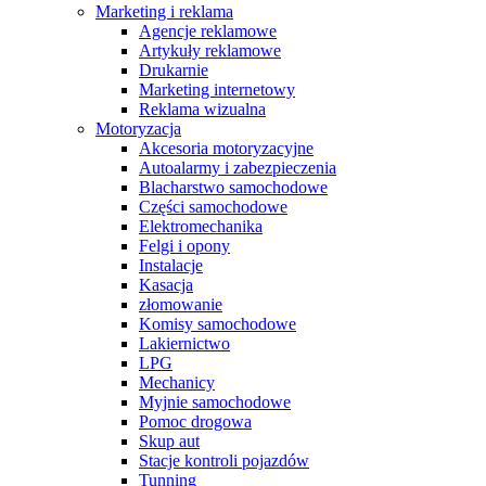
Marketing i reklama
Agencje reklamowe
Artykuły reklamowe
Drukarnie
Marketing internetowy
Reklama wizualna
Motoryzacja
Akcesoria motoryzacyjne
Autoalarmy i zabezpieczenia
Blacharstwo samochodowe
Części samochodowe
Elektromechanika
Felgi i opony
Instalacje
Kasacja
złomowanie
Komisy samochodowe
Lakiernictwo
LPG
Mechanicy
Myjnie samochodowe
Pomoc drogowa
Skup aut
Stacje kontroli pojazdów
Tunning