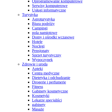
Oprogramowanie komputerowe
Serwisy komputerowe
Usługi informatyczne
Turystyka
Agroturystyka
Biura podróży
Campingi
pola namiotowe
Domy i ośrodki wczasowe
Hotele
Noclegi
Pensjonaty
Sprzęt turystyczny
Wypoczynek
Zdrowie i uroda
Apteki
Centra medyczne
Dietetyka i odchudzanie
Drogerie i perfumerie
Fitness
Gabinety kosmetyczne
Kosmetyki
Lekarze specjaliści
gabinety
Masaże