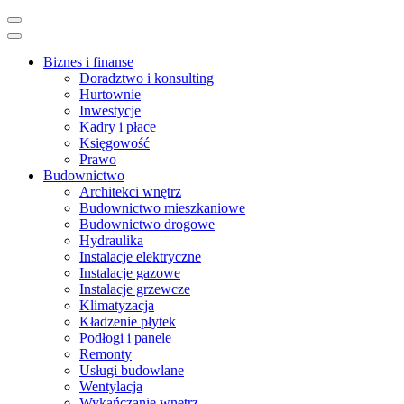
Skip
to
content
Biznes i finanse
(Press
Doradztwo i konsulting
Enter)
Hurtownie
Inwestycje
Kadry i płace
Księgowość
Prawo
Budownictwo
Architekci wnętrz
Budownictwo mieszkaniowe
Budownictwo drogowe
Hydraulika
Instalacje elektryczne
Instalacje gazowe
Instalacje grzewcze
Klimatyzacja
Kładzenie płytek
Podłogi i panele
Remonty
Usługi budowlane
Wentylacja
Wykańczanie wnętrz