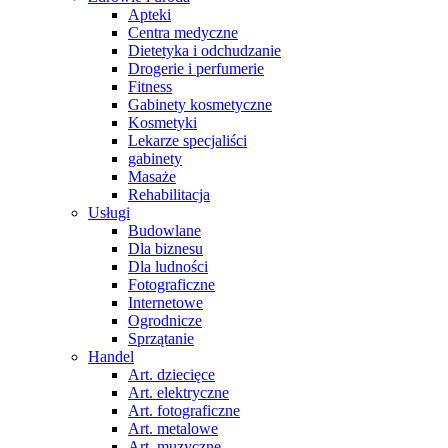
Apteki
Centra medyczne
Dietetyka i odchudzanie
Drogerie i perfumerie
Fitness
Gabinety kosmetyczne
Kosmetyki
Lekarze specjaliści
gabinety
Masaże
Rehabilitacja
Usługi
Budowlane
Dla biznesu
Dla ludności
Fotograficzne
Internetowe
Ogrodnicze
Sprzątanie
Handel
Art. dziecięce
Art. elektryczne
Art. fotograficzne
Art. metalowe
Art. muzyczne