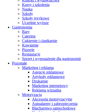
Książki i wydawnictwa
Kursy i szkolenia
Nauka
Szkoły
Szkoły językowe
Uczelnie wyższe
Gastronomia
Bary
Catering
Cukiernie i ciastkarnie
Kawiarnie
Pizzerie
Restauracje
Sprzęt i wyposażenie dla gastronomii
Pozostałe
Marketing i reklama
Agencje reklamowe
Artykuły reklamowe
Drukarnie
Marketing internetowy
Reklama wizualna
Motoryzacja
Akcesoria motoryzacyjne
Autoalarmy i zabezpieczenia
Blacharstwo samochodowe