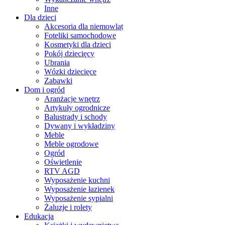
Inne
Dla dzieci
Akcesoria dla niemowląt
Foteliki samochodowe
Kosmetyki dla dzieci
Pokój dziecięcy
Ubrania
Wózki dziecięce
Zabawki
Dom i ogród
Aranżacje wnętrz
Artykuły ogrodnicze
Balustrady i schody
Dywany i wykładziny
Meble
Meble ogrodowe
Ogród
Oświetlenie
RTV AGD
Wyposażenie kuchni
Wyposażenie łazienek
Wyposażenie sypialni
Żaluzje i rolety
Edukacja