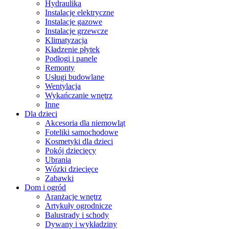
Hydraulika
Instalacje elektryczne
Instalacje gazowe
Instalacje grzewcze
Klimatyzacja
Kładzenie płytek
Podłogi i panele
Remonty
Usługi budowlane
Wentylacja
Wykańczanie wnętrz
Inne
Dla dzieci
Akcesoria dla niemowląt
Foteliki samochodowe
Kosmetyki dla dzieci
Pokój dziecięcy
Ubrania
Wózki dziecięce
Zabawki
Dom i ogród
Aranżacje wnętrz
Artykuły ogrodnicze
Balustrady i schody
Dywany i wykładziny