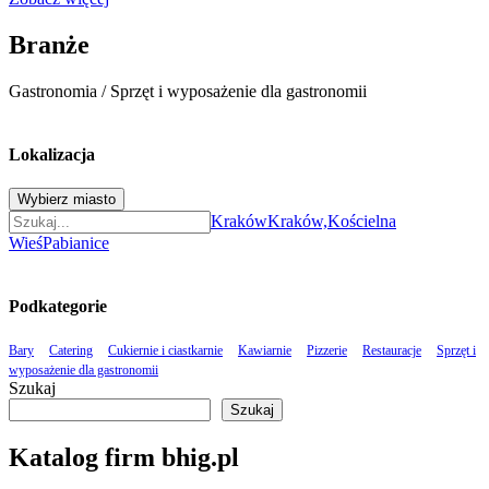
Branże
Gastronomia
/
Sprzęt i wyposażenie dla gastronomii
Lokalizacja
Wybierz miasto
Kraków
Kraków,
Kościelna
Wieś
Pabianice
Podkategorie
Bary
Catering
Cukiernie i ciastkarnie
Kawiarnie
Pizzerie
Restauracje
Sprzęt i
wyposażenie dla gastronomii
Szukaj
Szukaj
Katalog firm bhig.pl