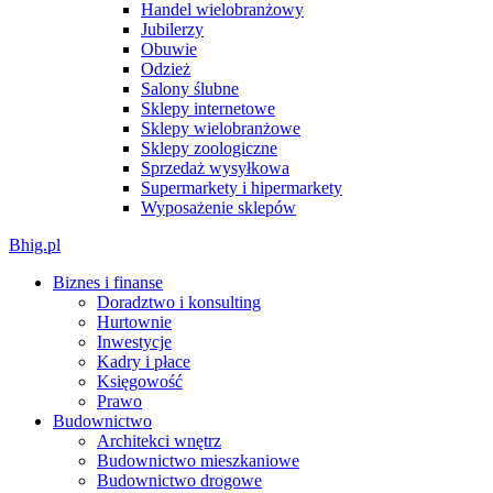
Handel wielobranżowy
Jubilerzy
Obuwie
Odzież
Salony ślubne
Sklepy internetowe
Sklepy wielobranżowe
Sklepy zoologiczne
Sprzedaż wysyłkowa
Supermarkety i hipermarkety
Wyposażenie sklepów
Bhig.pl
Biznes i finanse
Doradztwo i konsulting
Hurtownie
Inwestycje
Kadry i płace
Księgowość
Prawo
Budownictwo
Architekci wnętrz
Budownictwo mieszkaniowe
Budownictwo drogowe