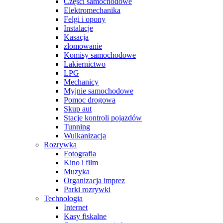
Części samochodowe
Elektromechanika
Felgi i opony
Instalacje
Kasacja
złomowanie
Komisy samochodowe
Lakiernictwo
LPG
Mechanicy
Myjnie samochodowe
Pomoc drogowa
Skup aut
Stacje kontroli pojazdów
Tunning
Wulkanizacja
Rozrywka
Fotografia
Kino i film
Muzyka
Organizacja imprez
Parki rozrywki
Technologia
Internet
Kasy fiskalne