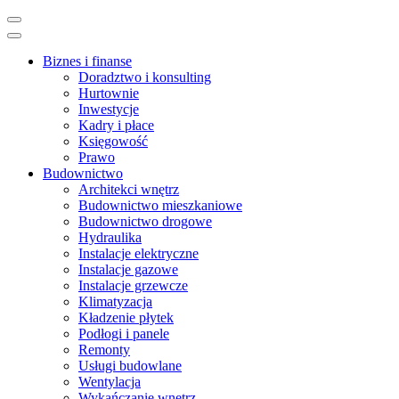
Skip
to
content
Biznes i finanse
(Press
Doradztwo i konsulting
Enter)
Hurtownie
Inwestycje
Kadry i płace
Księgowość
Prawo
Budownictwo
Architekci wnętrz
Budownictwo mieszkaniowe
Budownictwo drogowe
Hydraulika
Instalacje elektryczne
Instalacje gazowe
Instalacje grzewcze
Klimatyzacja
Kładzenie płytek
Podłogi i panele
Remonty
Usługi budowlane
Wentylacja
Wykańczanie wnętrz