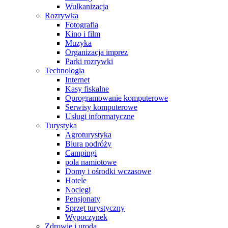
Wulkanizacja
Rozrywka
Fotografia
Kino i film
Muzyka
Organizacja imprez
Parki rozrywki
Technologia
Internet
Kasy fiskalne
Oprogramowanie komputerowe
Serwisy komputerowe
Usługi informatyczne
Turystyka
Agroturystyka
Biura podróży
Campingi
pola namiotowe
Domy i ośrodki wczasowe
Hotele
Noclegi
Pensjonaty
Sprzęt turystyczny
Wypoczynek
Zdrowie i uroda