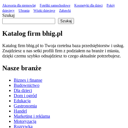
Akcesoria dla niemowląt
Foteliki samochodowe
Kosmetyki dla dzieci
Pokój
dziecięcy
Ubrania
Wózki dziecięce
Zabawki
Szukaj
Szukaj
Katalog firm bhig.pl
Katalog firm bhig.pl to Twoja rzetelna baza przedsiębiorstw i usług.
Znajdziesz u nas setki profili firm z podziałem na branże i miasta,
dzięki czemu szybko odnajdziesz to czego aktualnie potrzebujesz.
Nasze branże
Biznes i finanse
Budownictwo
Dla dzieci
Dom i ogród
Edukacja
Gastronomia
Handel
Marketing i reklama
Motoryzacja
Rozrywka