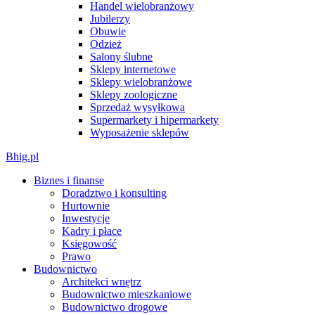
Handel wielobranżowy
Jubilerzy
Obuwie
Odzież
Salony ślubne
Sklepy internetowe
Sklepy wielobranżowe
Sklepy zoologiczne
Sprzedaż wysyłkowa
Supermarkety i hipermarkety
Wyposażenie sklepów
Bhig.pl
Biznes i finanse
Doradztwo i konsulting
Hurtownie
Inwestycje
Kadry i płace
Księgowość
Prawo
Budownictwo
Architekci wnętrz
Budownictwo mieszkaniowe
Budownictwo drogowe