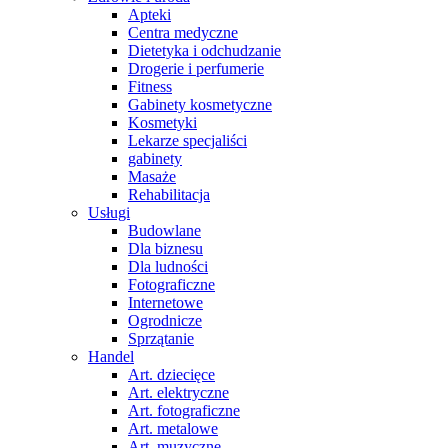
Apteki
Centra medyczne
Dietetyka i odchudzanie
Drogerie i perfumerie
Fitness
Gabinety kosmetyczne
Kosmetyki
Lekarze specjaliści
gabinety
Masaże
Rehabilitacja
Usługi
Budowlane
Dla biznesu
Dla ludności
Fotograficzne
Internetowe
Ogrodnicze
Sprzątanie
Handel
Art. dziecięce
Art. elektryczne
Art. fotograficzne
Art. metalowe
Art. muzyczne