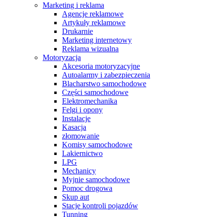
Marketing i reklama
Agencje reklamowe
Artykuły reklamowe
Drukarnie
Marketing internetowy
Reklama wizualna
Motoryzacja
Akcesoria motoryzacyjne
Autoalarmy i zabezpieczenia
Blacharstwo samochodowe
Części samochodowe
Elektromechanika
Felgi i opony
Instalacje
Kasacja
złomowanie
Komisy samochodowe
Lakiernictwo
LPG
Mechanicy
Myjnie samochodowe
Pomoc drogowa
Skup aut
Stacje kontroli pojazdów
Tunning