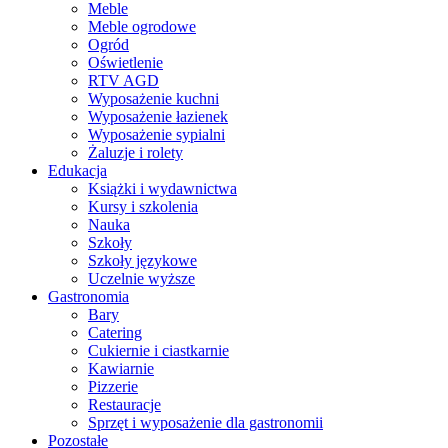
Meble
Meble ogrodowe
Ogród
Oświetlenie
RTV AGD
Wyposażenie kuchni
Wyposażenie łazienek
Wyposażenie sypialni
Żaluzje i rolety
Edukacja
Książki i wydawnictwa
Kursy i szkolenia
Nauka
Szkoły
Szkoły językowe
Uczelnie wyższe
Gastronomia
Bary
Catering
Cukiernie i ciastkarnie
Kawiarnie
Pizzerie
Restauracje
Sprzęt i wyposażenie dla gastronomii
Pozostałe