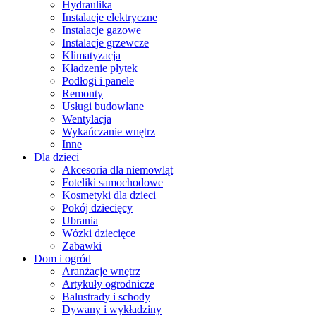
Hydraulika
Instalacje elektryczne
Instalacje gazowe
Instalacje grzewcze
Klimatyzacja
Kładzenie płytek
Podłogi i panele
Remonty
Usługi budowlane
Wentylacja
Wykańczanie wnętrz
Inne
Dla dzieci
Akcesoria dla niemowląt
Foteliki samochodowe
Kosmetyki dla dzieci
Pokój dziecięcy
Ubrania
Wózki dziecięce
Zabawki
Dom i ogród
Aranżacje wnętrz
Artykuły ogrodnicze
Balustrady i schody
Dywany i wykładziny