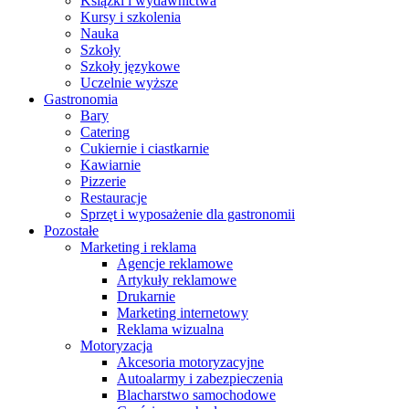
Książki i wydawnictwa
Kursy i szkolenia
Nauka
Szkoły
Szkoły językowe
Uczelnie wyższe
Gastronomia
Bary
Catering
Cukiernie i ciastkarnie
Kawiarnie
Pizzerie
Restauracje
Sprzęt i wyposażenie dla gastronomii
Pozostałe
Marketing i reklama
Agencje reklamowe
Artykuły reklamowe
Drukarnie
Marketing internetowy
Reklama wizualna
Motoryzacja
Akcesoria motoryzacyjne
Autoalarmy i zabezpieczenia
Blacharstwo samochodowe