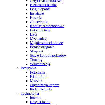
Części samochodowe
Elektromechanika
Felgi i opony
Instalacje
Kasacja
złomowanie
Komisy samochodowe
Lakiernictwo
LPG
Mechanicy
Myjnie samochodowe
Pomoc drogowa
Skup aut
Stacje kontroli pojazdów
Tunning
Wulkanizacja
Rozrywka
Fotografia
Kino i film
Muzyka
Organizacja imprez
Parki rozrywki
Technologia
Internet
Kasy fiskalne