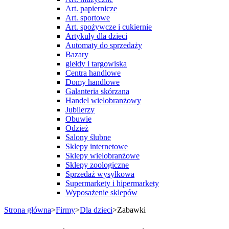
Art. papiernicze
Art. sportowe
Art. spożywcze i cukiernie
Artykuły dla dzieci
Automaty do sprzedaży
Bazary
giełdy i targowiska
Centra handlowe
Domy handlowe
Galanteria skórzana
Handel wielobranżowy
Jubilerzy
Obuwie
Odzież
Salony ślubne
Sklepy internetowe
Sklepy wielobranżowe
Sklepy zoologiczne
Sprzedaż wysyłkowa
Supermarkety i hipermarkety
Wyposażenie sklepów
Strona główna
>
Firmy
>
Dla dzieci
>
Zabawki