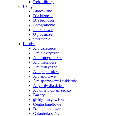
Rehabilitacja
Usługi
Budowlane
Dla biznesu
Dla ludności
Fotograficzne
Internetowe
Ogrodnicze
Sprzątanie
Handel
Art. dziecięce
Art. elektryczne
Art. fotograficzne
Art. metalowe
Art. muzyczne
Art. papiernicze
Art. sportowe
Art. spożywcze i cukiernie
Artykuły dla dzieci
Automaty do sprzedaży
Bazary
giełdy i targowiska
Centra handlowe
Domy handlowe
Galanteria skórzana