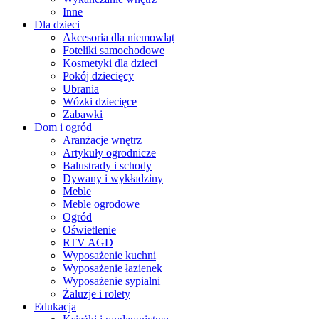
Inne
Dla dzieci
Akcesoria dla niemowląt
Foteliki samochodowe
Kosmetyki dla dzieci
Pokój dziecięcy
Ubrania
Wózki dziecięce
Zabawki
Dom i ogród
Aranżacje wnętrz
Artykuły ogrodnicze
Balustrady i schody
Dywany i wykładziny
Meble
Meble ogrodowe
Ogród
Oświetlenie
RTV AGD
Wyposażenie kuchni
Wyposażenie łazienek
Wyposażenie sypialni
Żaluzje i rolety
Edukacja