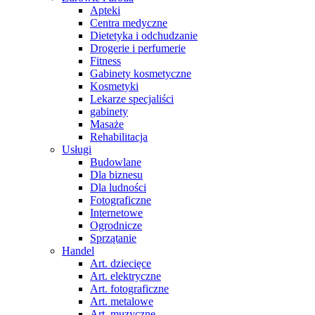
Apteki
Centra medyczne
Dietetyka i odchudzanie
Drogerie i perfumerie
Fitness
Gabinety kosmetyczne
Kosmetyki
Lekarze specjaliści
gabinety
Masaże
Rehabilitacja
Usługi
Budowlane
Dla biznesu
Dla ludności
Fotograficzne
Internetowe
Ogrodnicze
Sprzątanie
Handel
Art. dziecięce
Art. elektryczne
Art. fotograficzne
Art. metalowe
Art. muzyczne