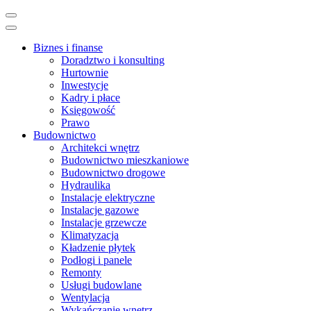
Skip
to
content
Biznes i finanse
(Press
Doradztwo i konsulting
Enter)
Hurtownie
Inwestycje
Kadry i płace
Księgowość
Prawo
Budownictwo
Architekci wnętrz
Budownictwo mieszkaniowe
Budownictwo drogowe
Hydraulika
Instalacje elektryczne
Instalacje gazowe
Instalacje grzewcze
Klimatyzacja
Kładzenie płytek
Podłogi i panele
Remonty
Usługi budowlane
Wentylacja
Wykańczanie wnętrz