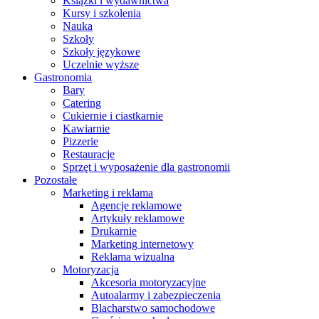
Książki i wydawnictwa
Kursy i szkolenia
Nauka
Szkoły
Szkoły językowe
Uczelnie wyższe
Gastronomia
Bary
Catering
Cukiernie i ciastkarnie
Kawiarnie
Pizzerie
Restauracje
Sprzęt i wyposażenie dla gastronomii
Pozostałe
Marketing i reklama
Agencje reklamowe
Artykuły reklamowe
Drukarnie
Marketing internetowy
Reklama wizualna
Motoryzacja
Akcesoria motoryzacyjne
Autoalarmy i zabezpieczenia
Blacharstwo samochodowe