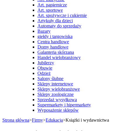
Art. papiernicze
Art. sportowe
Art. spożywcze i cukiernie
Artykuły dla dzieci
Automaty do sprzedaży
Bazary
giełdy i targowiska
Centra handlowe
Domy handlowe
Galanteria skórzana
Handel wielobranżowy
Jubilerzy
Obuwie
Odzież
Salony ślubne
Sklepy internetowe
Sklepy wielobranżowe
Sklepy zoologiczne
Sprzedaż wysyłkowa
Supermarkety i hipermarkety
Wyposażenie sklepów
Strona główna
>
Firmy
>
Edukacja
>
Książki i wydawnictwa