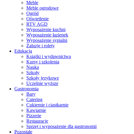
Meble
Meble ogrodowe
Ogród
Oświetlenie
RTV AGD
Wyposażenie kuchni
Wyposażenie łazienek
Wyposażenie sypialni
Żaluzje i rolety
Edukacja
Książki i wydawnictwa
Kursy i szkolenia
Nauka
Szkoły
Szkoły językowe
Uczelnie wyższe
Gastronomia
Bary
Catering
Cukiernie i ciastkarnie
Kawiarnie
Pizzerie
Restauracje
Sprzęt i wyposażenie dla gastronomii
Pozostałe