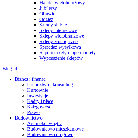
Handel wielobranżowy
Jubilerzy
Obuwie
Odzież
Salony ślubne
Sklepy internetowe
Sklepy wielobranżowe
Sklepy zoologiczne
Sprzedaż wysyłkowa
Supermarkety i hipermarkety
Wyposażenie sklepów
Bhig.pl
Biznes i finanse
Doradztwo i konsulting
Hurtownie
Inwestycje
Kadry i płace
Księgowość
Prawo
Budownictwo
Architekci wnętrz
Budownictwo mieszkaniowe
Budownictwo drogowe