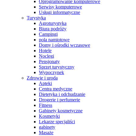
Oprogramowanie komputerowe
Serwisy komputerowe
Usługi informatyczne
Turystyka
Agroturystyka
Biura podróży
Campingi
pola namiotowe
Domy i ośrodki wczasowe
Hotele
Noclegi
Pensjonaty
Sprzęt turystyczny
Wypoczynek
Zdrowie i uroda
Apteki
Centra medyczne
Dietetyka i odchudzanie
Drogerie i perfumerie
Fitness
Gabinety kosmetyczne
Kosmetyki
Lekarze specjaliści
gabinety
Masaże