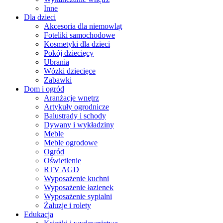
Inne
Dla dzieci
Akcesoria dla niemowląt
Foteliki samochodowe
Kosmetyki dla dzieci
Pokój dziecięcy
Ubrania
Wózki dziecięce
Zabawki
Dom i ogród
Aranżacje wnętrz
Artykuły ogrodnicze
Balustrady i schody
Dywany i wykładziny
Meble
Meble ogrodowe
Ogród
Oświetlenie
RTV AGD
Wyposażenie kuchni
Wyposażenie łazienek
Wyposażenie sypialni
Żaluzje i rolety
Edukacja