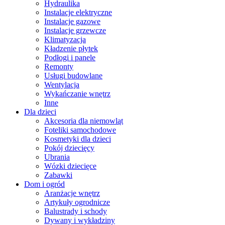
Hydraulika
Instalacje elektryczne
Instalacje gazowe
Instalacje grzewcze
Klimatyzacja
Kładzenie płytek
Podłogi i panele
Remonty
Usługi budowlane
Wentylacja
Wykańczanie wnętrz
Inne
Dla dzieci
Akcesoria dla niemowląt
Foteliki samochodowe
Kosmetyki dla dzieci
Pokój dziecięcy
Ubrania
Wózki dziecięce
Zabawki
Dom i ogród
Aranżacje wnętrz
Artykuły ogrodnicze
Balustrady i schody
Dywany i wykładziny