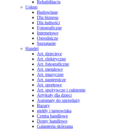
Rehabilitacja
Usługi
Budowlane
Dla biznesu
Dla ludności
Fotograficzne
Internetowe
Ogrodnicze
Sprzątanie
Handel
Art. dziecięce
Art. elektryczne
Art. fotograficzne
Art. metalowe
Art. muzyczne
Art. papiernicze
Art. sportowe
Art. spożywcze i cukiernie
Artykuły dla dzieci
Automaty do sprzedaży
Bazary
giełdy i targowiska
Centra handlowe
Domy handlowe
Galanteria skórzana