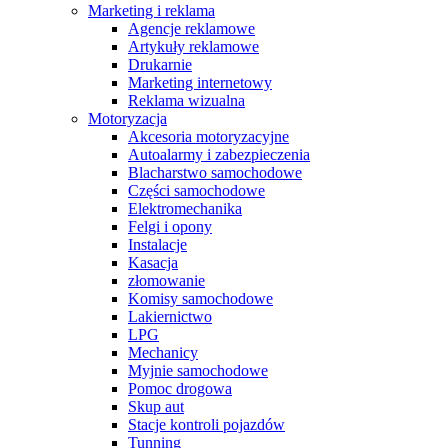
Marketing i reklama
Agencje reklamowe
Artykuły reklamowe
Drukarnie
Marketing internetowy
Reklama wizualna
Motoryzacja
Akcesoria motoryzacyjne
Autoalarmy i zabezpieczenia
Blacharstwo samochodowe
Części samochodowe
Elektromechanika
Felgi i opony
Instalacje
Kasacja
złomowanie
Komisy samochodowe
Lakiernictwo
LPG
Mechanicy
Myjnie samochodowe
Pomoc drogowa
Skup aut
Stacje kontroli pojazdów
Tunning