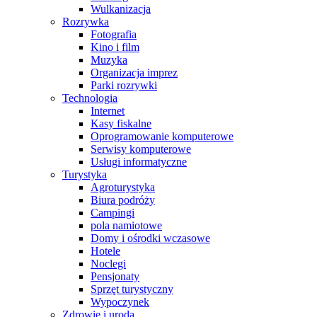
Wulkanizacja
Rozrywka
Fotografia
Kino i film
Muzyka
Organizacja imprez
Parki rozrywki
Technologia
Internet
Kasy fiskalne
Oprogramowanie komputerowe
Serwisy komputerowe
Usługi informatyczne
Turystyka
Agroturystyka
Biura podróży
Campingi
pola namiotowe
Domy i ośrodki wczasowe
Hotele
Noclegi
Pensjonaty
Sprzęt turystyczny
Wypoczynek
Zdrowie i uroda