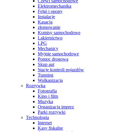
Części samochodowe
Elektromechanika
Felgi i opony
Instalacje
Kasacja
złomowanie
Komisy samochodowe
Lakiernictwo
LPG
Mechanicy
Myjnie samochodowe
Pomoc drogowa
Skup aut
Stacje kontroli pojazdów
Tunning
Wulkanizacja
Rozrywka
Fotografia
Kino i film
Muzyka
Organizacja imprez
Parki rozrywki
Technologia
Internet
Kasy fiskalne