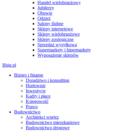
Handel wielobranżowy
Jubilerzy
Obuwie
Odzież
Salony ślubne
Sklepy internetowe
Sklepy wielobranżowe
Sklepy zoologiczne
Sprzedaż wysyłkowa
Supermarkety i hipermarkety
Wyposażenie sklepów
Bhig.pl
Biznes i finanse
Doradztwo i konsulting
Hurtownie
Inwestycje
Kadry i płace
Księgowość
Prawo
Budownictwo
Architekci wnętrz
Budownictwo mieszkaniowe
Budownictwo drogowe