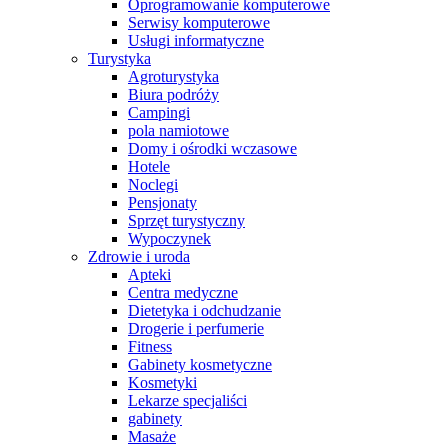
Oprogramowanie komputerowe
Serwisy komputerowe
Usługi informatyczne
Turystyka
Agroturystyka
Biura podróży
Campingi
pola namiotowe
Domy i ośrodki wczasowe
Hotele
Noclegi
Pensjonaty
Sprzęt turystyczny
Wypoczynek
Zdrowie i uroda
Apteki
Centra medyczne
Dietetyka i odchudzanie
Drogerie i perfumerie
Fitness
Gabinety kosmetyczne
Kosmetyki
Lekarze specjaliści
gabinety
Masaże