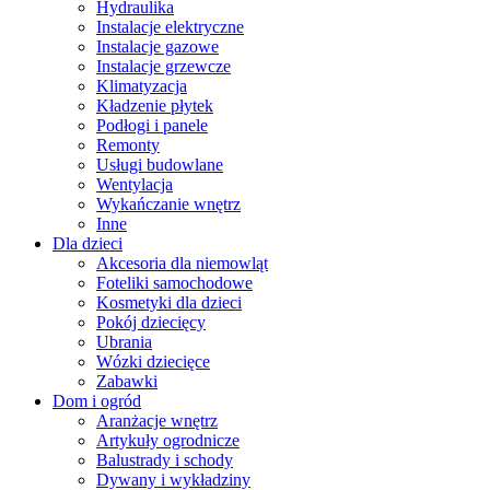
Hydraulika
Instalacje elektryczne
Instalacje gazowe
Instalacje grzewcze
Klimatyzacja
Kładzenie płytek
Podłogi i panele
Remonty
Usługi budowlane
Wentylacja
Wykańczanie wnętrz
Inne
Dla dzieci
Akcesoria dla niemowląt
Foteliki samochodowe
Kosmetyki dla dzieci
Pokój dziecięcy
Ubrania
Wózki dziecięce
Zabawki
Dom i ogród
Aranżacje wnętrz
Artykuły ogrodnicze
Balustrady i schody
Dywany i wykładziny