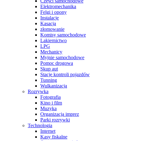
Części samochodowe
Elektromechanika
Felgi i opony
Instalacje
Kasacja
złomowanie
Komisy samochodowe
Lakiernictwo
LPG
Mechanicy
Myjnie samochodowe
Pomoc drogowa
Skup aut
Stacje kontroli pojazdów
Tunning
Wulkanizacja
Rozrywka
Fotografia
Kino i film
Muzyka
Organizacja imprez
Parki rozrywki
Technologia
Internet
Kasy fiskalne