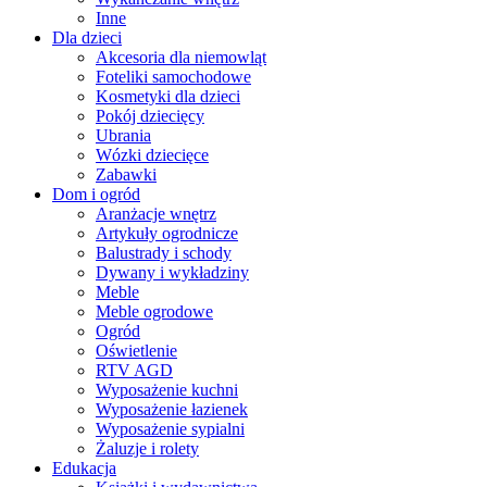
Inne
Dla dzieci
Akcesoria dla niemowląt
Foteliki samochodowe
Kosmetyki dla dzieci
Pokój dziecięcy
Ubrania
Wózki dziecięce
Zabawki
Dom i ogród
Aranżacje wnętrz
Artykuły ogrodnicze
Balustrady i schody
Dywany i wykładziny
Meble
Meble ogrodowe
Ogród
Oświetlenie
RTV AGD
Wyposażenie kuchni
Wyposażenie łazienek
Wyposażenie sypialni
Żaluzje i rolety
Edukacja