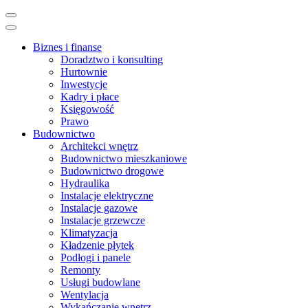
Skip
to
content
Biznes i finanse
(Press
Doradztwo i konsulting
Enter)
Hurtownie
Inwestycje
Kadry i płace
Księgowość
Prawo
Budownictwo
Architekci wnętrz
Budownictwo mieszkaniowe
Budownictwo drogowe
Hydraulika
Instalacje elektryczne
Instalacje gazowe
Instalacje grzewcze
Klimatyzacja
Kładzenie płytek
Podłogi i panele
Remonty
Usługi budowlane
Wentylacja
Wykańczanie wnętrz