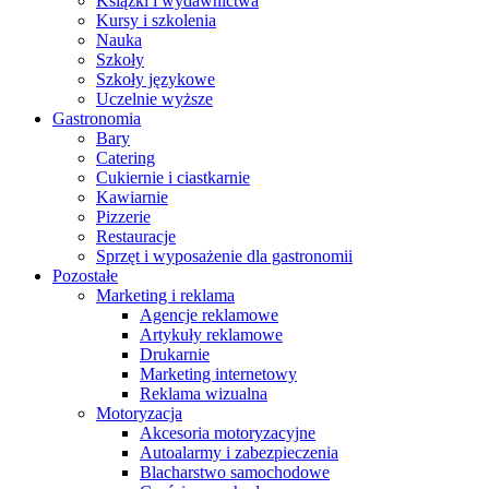
Książki i wydawnictwa
Kursy i szkolenia
Nauka
Szkoły
Szkoły językowe
Uczelnie wyższe
Gastronomia
Bary
Catering
Cukiernie i ciastkarnie
Kawiarnie
Pizzerie
Restauracje
Sprzęt i wyposażenie dla gastronomii
Pozostałe
Marketing i reklama
Agencje reklamowe
Artykuły reklamowe
Drukarnie
Marketing internetowy
Reklama wizualna
Motoryzacja
Akcesoria motoryzacyjne
Autoalarmy i zabezpieczenia
Blacharstwo samochodowe