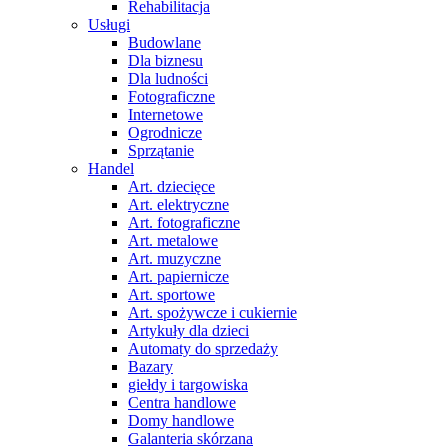
Rehabilitacja
Usługi
Budowlane
Dla biznesu
Dla ludności
Fotograficzne
Internetowe
Ogrodnicze
Sprzątanie
Handel
Art. dziecięce
Art. elektryczne
Art. fotograficzne
Art. metalowe
Art. muzyczne
Art. papiernicze
Art. sportowe
Art. spożywcze i cukiernie
Artykuły dla dzieci
Automaty do sprzedaży
Bazary
giełdy i targowiska
Centra handlowe
Domy handlowe
Galanteria skórzana