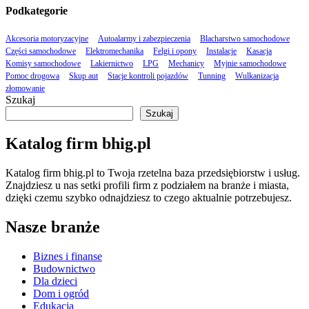
Podkategorie
Akcesoria motoryzacyjne
Autoalarmy i zabezpieczenia
Blacharstwo samochodowe
Części samochodowe
Elektromechanika
Felgi i opony
Instalacje
Kasacja
Komisy samochodowe
Lakiernictwo
LPG
Mechanicy
Myjnie samochodowe
Pomoc drogowa
Skup aut
Stacje kontroli pojazdów
Tunning
Wulkanizacja
złomowanie
Szukaj
Szukaj
Katalog firm bhig.pl
Katalog firm bhig.pl to Twoja rzetelna baza przedsiębiorstw i usług.
Znajdziesz u nas setki profili firm z podziałem na branże i miasta,
dzięki czemu szybko odnajdziesz to czego aktualnie potrzebujesz.
Nasze branże
Biznes i finanse
Budownictwo
Dla dzieci
Dom i ogród
Edukacja