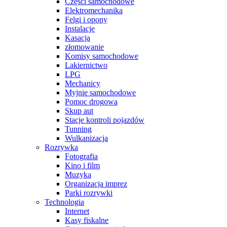
Części samochodowe
Elektromechanika
Felgi i opony
Instalacje
Kasacja
złomowanie
Komisy samochodowe
Lakiernictwo
LPG
Mechanicy
Myjnie samochodowe
Pomoc drogowa
Skup aut
Stacje kontroli pojazdów
Tunning
Wulkanizacja
Rozrywka
Fotografia
Kino i film
Muzyka
Organizacja imprez
Parki rozrywki
Technologia
Internet
Kasy fiskalne