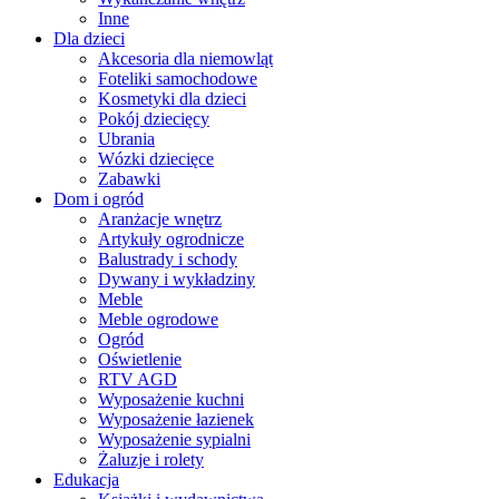
Inne
Dla dzieci
Akcesoria dla niemowląt
Foteliki samochodowe
Kosmetyki dla dzieci
Pokój dziecięcy
Ubrania
Wózki dziecięce
Zabawki
Dom i ogród
Aranżacje wnętrz
Artykuły ogrodnicze
Balustrady i schody
Dywany i wykładziny
Meble
Meble ogrodowe
Ogród
Oświetlenie
RTV AGD
Wyposażenie kuchni
Wyposażenie łazienek
Wyposażenie sypialni
Żaluzje i rolety
Edukacja