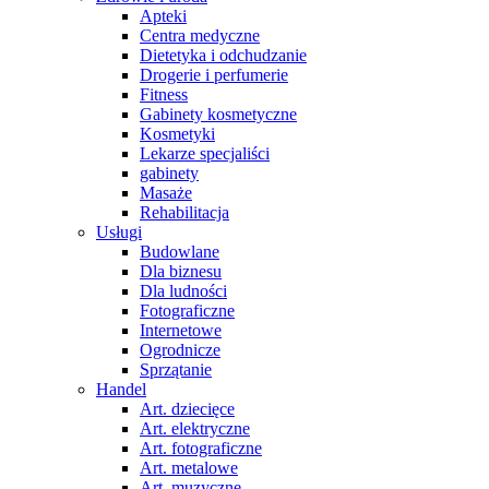
Apteki
Centra medyczne
Dietetyka i odchudzanie
Drogerie i perfumerie
Fitness
Gabinety kosmetyczne
Kosmetyki
Lekarze specjaliści
gabinety
Masaże
Rehabilitacja
Usługi
Budowlane
Dla biznesu
Dla ludności
Fotograficzne
Internetowe
Ogrodnicze
Sprzątanie
Handel
Art. dziecięce
Art. elektryczne
Art. fotograficzne
Art. metalowe
Art. muzyczne