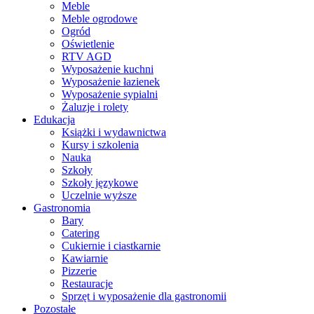
Meble
Meble ogrodowe
Ogród
Oświetlenie
RTV AGD
Wyposażenie kuchni
Wyposażenie łazienek
Wyposażenie sypialni
Żaluzje i rolety
Edukacja
Książki i wydawnictwa
Kursy i szkolenia
Nauka
Szkoły
Szkoły językowe
Uczelnie wyższe
Gastronomia
Bary
Catering
Cukiernie i ciastkarnie
Kawiarnie
Pizzerie
Restauracje
Sprzęt i wyposażenie dla gastronomii
Pozostałe