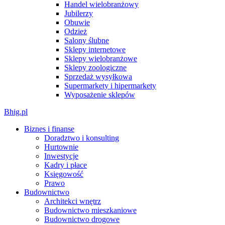
Handel wielobranżowy
Jubilerzy
Obuwie
Odzież
Salony ślubne
Sklepy internetowe
Sklepy wielobranżowe
Sklepy zoologiczne
Sprzedaż wysyłkowa
Supermarkety i hipermarkety
Wyposażenie sklepów
Bhig.pl
Biznes i finanse
Doradztwo i konsulting
Hurtownie
Inwestycje
Kadry i płace
Księgowość
Prawo
Budownictwo
Architekci wnętrz
Budownictwo mieszkaniowe
Budownictwo drogowe