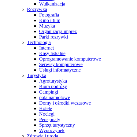
Wulkanizacja
Rozrywka
Fotografia
Kino i film
Muzyka
Organizacja imprez
Parki rozrywki
Technologia
Internet
Kasy fiskalne
Oprogramowanie komputerowe
Serwisy komputerowe
Usługi informatyczne
Turystyka
Agroturystyka
Biura podróży
Campingi
pola namiotowe
Domy i ośrodki wczasowe
Hotele
Noclegi
Pensjonaty
Sprzęt turystyczny
Wypoczynek
Zdrowie i uroda