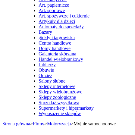
Art. papiernicze
Art. sportowe
Art. spożywcze i cukiernie
Artykuły dla dzieci
Automaty do sprzedaży
Bazary
giełdy i targowiska
Centra handlowe
Domy handlowe
Galanteria skórzana
Handel wielobranżowy
Jubilerzy
Obuwie
Odzież
Salony ślubne
Sklepy internetowe
Sklepy wielobranżowe
Sklepy zoologiczne
Sprzedaż wysyłkowa
Supermarkety i hipermarkety
Wyposażenie sklepów
Strona główna
>
Firmy
>
Motoryzacja
>
Myjnie samochodowe