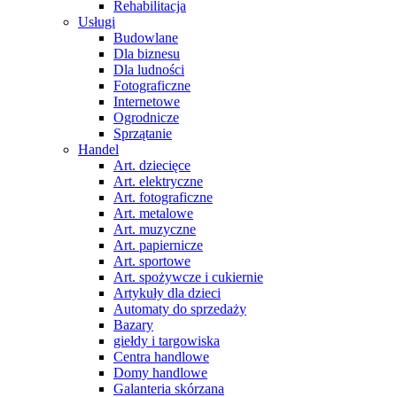
Rehabilitacja
Usługi
Budowlane
Dla biznesu
Dla ludności
Fotograficzne
Internetowe
Ogrodnicze
Sprzątanie
Handel
Art. dziecięce
Art. elektryczne
Art. fotograficzne
Art. metalowe
Art. muzyczne
Art. papiernicze
Art. sportowe
Art. spożywcze i cukiernie
Artykuły dla dzieci
Automaty do sprzedaży
Bazary
giełdy i targowiska
Centra handlowe
Domy handlowe
Galanteria skórzana