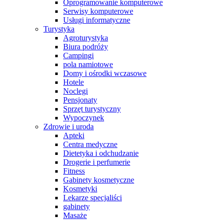
Oprogramowanie komputerowe
Serwisy komputerowe
Usługi informatyczne
Turystyka
Agroturystyka
Biura podróży
Campingi
pola namiotowe
Domy i ośrodki wczasowe
Hotele
Noclegi
Pensjonaty
Sprzęt turystyczny
Wypoczynek
Zdrowie i uroda
Apteki
Centra medyczne
Dietetyka i odchudzanie
Drogerie i perfumerie
Fitness
Gabinety kosmetyczne
Kosmetyki
Lekarze specjaliści
gabinety
Masaże