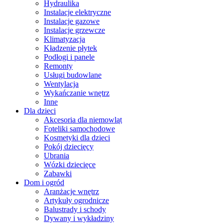
Hydraulika
Instalacje elektryczne
Instalacje gazowe
Instalacje grzewcze
Klimatyzacja
Kładzenie płytek
Podłogi i panele
Remonty
Usługi budowlane
Wentylacja
Wykańczanie wnętrz
Inne
Dla dzieci
Akcesoria dla niemowląt
Foteliki samochodowe
Kosmetyki dla dzieci
Pokój dziecięcy
Ubrania
Wózki dziecięce
Zabawki
Dom i ogród
Aranżacje wnętrz
Artykuły ogrodnicze
Balustrady i schody
Dywany i wykładziny