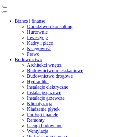
Skip
to
content
Biznes i finanse
(Press
Doradztwo i konsulting
Enter)
Hurtownie
Inwestycje
Kadry i płace
Księgowość
Prawo
Budownictwo
Architekci wnętrz
Budownictwo mieszkaniowe
Budownictwo drogowe
Hydraulika
Instalacje elektryczne
Instalacje gazowe
Instalacje grzewcze
Klimatyzacja
Kładzenie płytek
Podłogi i panele
Remonty
Usługi budowlane
Wentylacja
Wykańczanie wnętrz