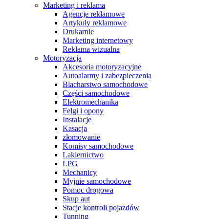
Marketing i reklama
Agencje reklamowe
Artykuły reklamowe
Drukarnie
Marketing internetowy
Reklama wizualna
Motoryzacja
Akcesoria motoryzacyjne
Autoalarmy i zabezpieczenia
Blacharstwo samochodowe
Części samochodowe
Elektromechanika
Felgi i opony
Instalacje
Kasacja
złomowanie
Komisy samochodowe
Lakiernictwo
LPG
Mechanicy
Myjnie samochodowe
Pomoc drogowa
Skup aut
Stacje kontroli pojazdów
Tunning