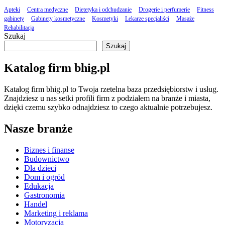
Apteki
Centra medyczne
Dietetyka i odchudzanie
Drogerie i perfumerie
Fitness
gabinety
Gabinety kosmetyczne
Kosmetyki
Lekarze specjaliści
Masaże
Rehabilitacja
Szukaj
Szukaj
Katalog firm bhig.pl
Katalog firm bhig.pl to Twoja rzetelna baza przedsiębiorstw i usług.
Znajdziesz u nas setki profili firm z podziałem na branże i miasta,
dzięki czemu szybko odnajdziesz to czego aktualnie potrzebujesz.
Nasze branże
Biznes i finanse
Budownictwo
Dla dzieci
Dom i ogród
Edukacja
Gastronomia
Handel
Marketing i reklama
Motoryzacja