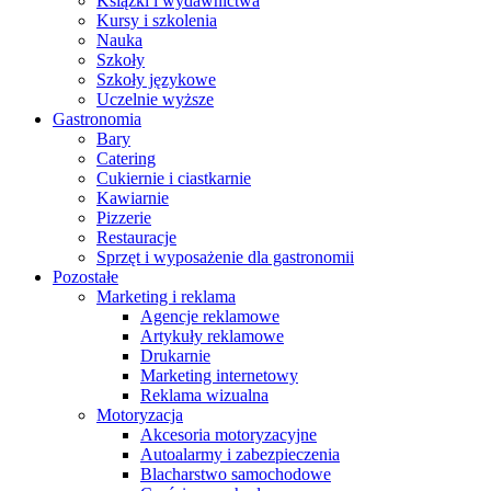
Książki i wydawnictwa
Kursy i szkolenia
Nauka
Szkoły
Szkoły językowe
Uczelnie wyższe
Gastronomia
Bary
Catering
Cukiernie i ciastkarnie
Kawiarnie
Pizzerie
Restauracje
Sprzęt i wyposażenie dla gastronomii
Pozostałe
Marketing i reklama
Agencje reklamowe
Artykuły reklamowe
Drukarnie
Marketing internetowy
Reklama wizualna
Motoryzacja
Akcesoria motoryzacyjne
Autoalarmy i zabezpieczenia
Blacharstwo samochodowe