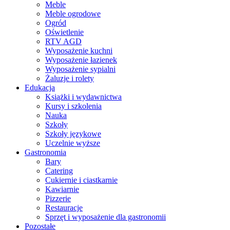
Meble
Meble ogrodowe
Ogród
Oświetlenie
RTV AGD
Wyposażenie kuchni
Wyposażenie łazienek
Wyposażenie sypialni
Żaluzje i rolety
Edukacja
Książki i wydawnictwa
Kursy i szkolenia
Nauka
Szkoły
Szkoły językowe
Uczelnie wyższe
Gastronomia
Bary
Catering
Cukiernie i ciastkarnie
Kawiarnie
Pizzerie
Restauracje
Sprzęt i wyposażenie dla gastronomii
Pozostałe