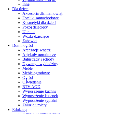
Inne
Dla dzieci
Akcesoria dla niemowląt
Foteliki samochodowe
Kosmetyki dla dzieci
Pokój dziecięcy
Ubrania
Wózki dziecięce
Zabawki
Dom i ogród
Aranżacje wnętrz
Artykuły ogrodnicze
Balustrady i schody
Dywany i wykładziny
Meble
Meble ogrodowe
Ogród
Oświetlenie
RTV AGD
Wyposażenie kuchni
Wyposażenie łazienek
Wyposażenie sypialni
Żaluzje i rolety
Edukacja