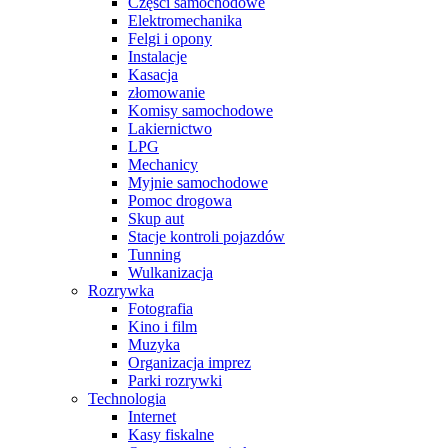
Części samochodowe
Elektromechanika
Felgi i opony
Instalacje
Kasacja
złomowanie
Komisy samochodowe
Lakiernictwo
LPG
Mechanicy
Myjnie samochodowe
Pomoc drogowa
Skup aut
Stacje kontroli pojazdów
Tunning
Wulkanizacja
Rozrywka
Fotografia
Kino i film
Muzyka
Organizacja imprez
Parki rozrywki
Technologia
Internet
Kasy fiskalne