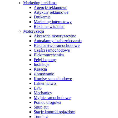
Marketing i reklama
Agencje reklamowe
Artykuły reklamowe
Drukarnie
Marketing internetowy
Reklama wizualna
Motoryzacja
Akcesoria motoryzacyjne
Autoalarmy i zabezpieczenia
Blacharstwo samochodowe
Części samochodowe
Elektromechanika
Felgi i opony
Instalacje
Kasacja
złomowanie
Komisy samochodowe
Lakiernictwo
LPG
Mechanicy
Myjnie samochodowe
Pomoc drogowa
Skup aut
Stacje kontroli pojazdów
Tunning