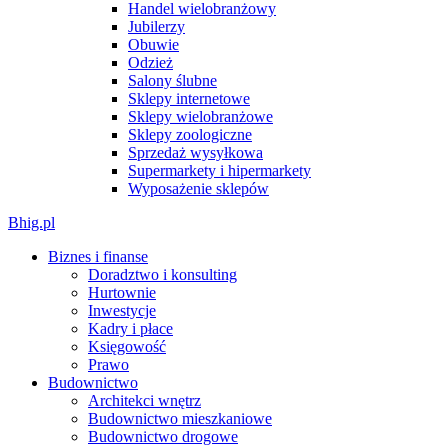
Handel wielobranżowy
Jubilerzy
Obuwie
Odzież
Salony ślubne
Sklepy internetowe
Sklepy wielobranżowe
Sklepy zoologiczne
Sprzedaż wysyłkowa
Supermarkety i hipermarkety
Wyposażenie sklepów
Bhig.pl
Biznes i finanse
Doradztwo i konsulting
Hurtownie
Inwestycje
Kadry i płace
Księgowość
Prawo
Budownictwo
Architekci wnętrz
Budownictwo mieszkaniowe
Budownictwo drogowe