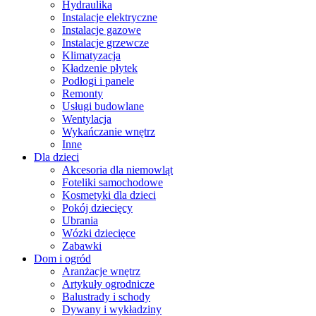
Hydraulika
Instalacje elektryczne
Instalacje gazowe
Instalacje grzewcze
Klimatyzacja
Kładzenie płytek
Podłogi i panele
Remonty
Usługi budowlane
Wentylacja
Wykańczanie wnętrz
Inne
Dla dzieci
Akcesoria dla niemowląt
Foteliki samochodowe
Kosmetyki dla dzieci
Pokój dziecięcy
Ubrania
Wózki dziecięce
Zabawki
Dom i ogród
Aranżacje wnętrz
Artykuły ogrodnicze
Balustrady i schody
Dywany i wykładziny