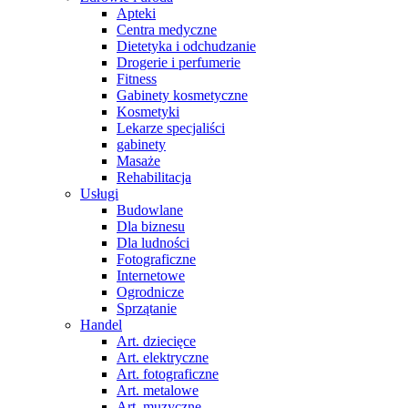
Apteki
Centra medyczne
Dietetyka i odchudzanie
Drogerie i perfumerie
Fitness
Gabinety kosmetyczne
Kosmetyki
Lekarze specjaliści
gabinety
Masaże
Rehabilitacja
Usługi
Budowlane
Dla biznesu
Dla ludności
Fotograficzne
Internetowe
Ogrodnicze
Sprzątanie
Handel
Art. dziecięce
Art. elektryczne
Art. fotograficzne
Art. metalowe
Art. muzyczne