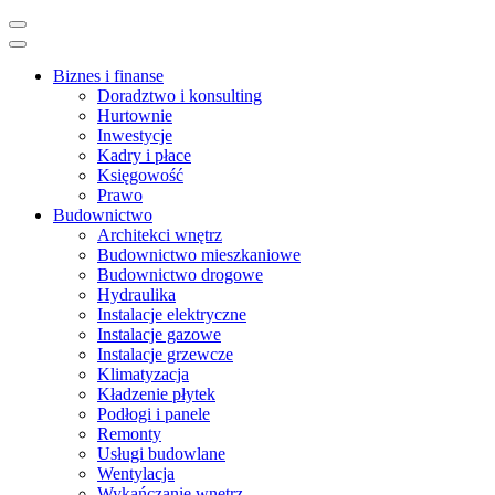
Skip
to
content
Biznes i finanse
(Press
Doradztwo i konsulting
Enter)
Hurtownie
Inwestycje
Kadry i płace
Księgowość
Prawo
Budownictwo
Architekci wnętrz
Budownictwo mieszkaniowe
Budownictwo drogowe
Hydraulika
Instalacje elektryczne
Instalacje gazowe
Instalacje grzewcze
Klimatyzacja
Kładzenie płytek
Podłogi i panele
Remonty
Usługi budowlane
Wentylacja
Wykańczanie wnętrz