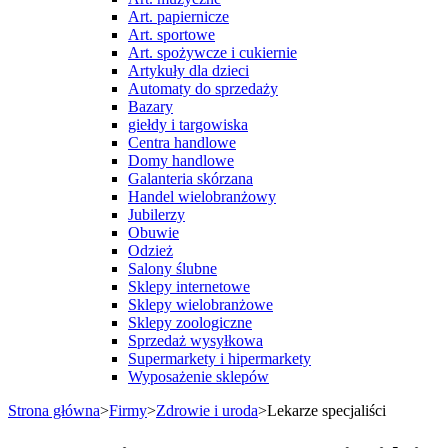
Art. papiernicze
Art. sportowe
Art. spożywcze i cukiernie
Artykuły dla dzieci
Automaty do sprzedaży
Bazary
giełdy i targowiska
Centra handlowe
Domy handlowe
Galanteria skórzana
Handel wielobranżowy
Jubilerzy
Obuwie
Odzież
Salony ślubne
Sklepy internetowe
Sklepy wielobranżowe
Sklepy zoologiczne
Sprzedaż wysyłkowa
Supermarkety i hipermarkety
Wyposażenie sklepów
Strona główna
>
Firmy
>
Zdrowie i uroda
>
Lekarze specjaliści