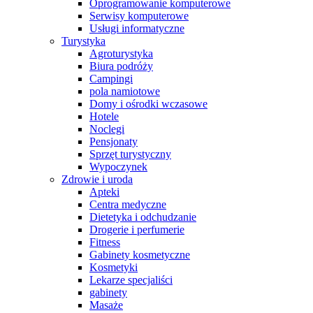
Oprogramowanie komputerowe
Serwisy komputerowe
Usługi informatyczne
Turystyka
Agroturystyka
Biura podróży
Campingi
pola namiotowe
Domy i ośrodki wczasowe
Hotele
Noclegi
Pensjonaty
Sprzęt turystyczny
Wypoczynek
Zdrowie i uroda
Apteki
Centra medyczne
Dietetyka i odchudzanie
Drogerie i perfumerie
Fitness
Gabinety kosmetyczne
Kosmetyki
Lekarze specjaliści
gabinety
Masaże