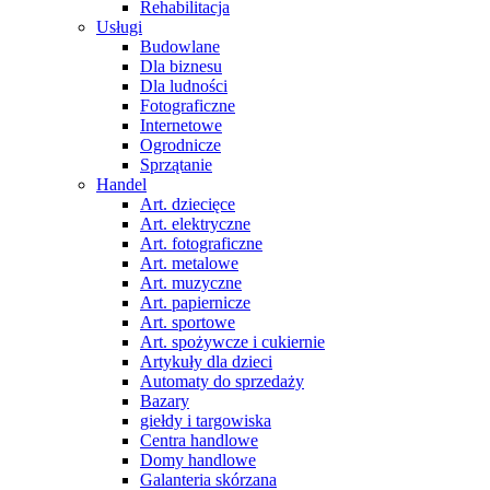
Rehabilitacja
Usługi
Budowlane
Dla biznesu
Dla ludności
Fotograficzne
Internetowe
Ogrodnicze
Sprzątanie
Handel
Art. dziecięce
Art. elektryczne
Art. fotograficzne
Art. metalowe
Art. muzyczne
Art. papiernicze
Art. sportowe
Art. spożywcze i cukiernie
Artykuły dla dzieci
Automaty do sprzedaży
Bazary
giełdy i targowiska
Centra handlowe
Domy handlowe
Galanteria skórzana