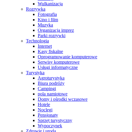
Wulkanizacja
Rozrywka
Fotografia
Kino i film
Muzyka
Organizacja imprez
Parki rozrywki
Technologia
Internet
Kasy fiskalne
Oprogramowanie komputerowe
Serwisy komputerowe
Usługi informatyczne
Turystyka
Agroturystyka
Biura podróży
Campingi
pola namiotowe
Domy i ośrodki wczasowe
Hotele
Noclegi
Pensjonaty
Sprzęt turystyczny
Wypoczynek
Zdrowie i uroda