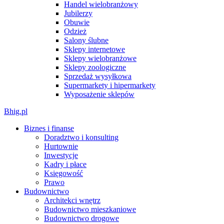
Handel wielobranżowy
Jubilerzy
Obuwie
Odzież
Salony ślubne
Sklepy internetowe
Sklepy wielobranżowe
Sklepy zoologiczne
Sprzedaż wysyłkowa
Supermarkety i hipermarkety
Wyposażenie sklepów
Bhig.pl
Biznes i finanse
Doradztwo i konsulting
Hurtownie
Inwestycje
Kadry i płace
Księgowość
Prawo
Budownictwo
Architekci wnętrz
Budownictwo mieszkaniowe
Budownictwo drogowe