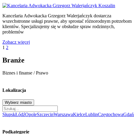
Kancelaria Adwokacka Grzegorz Walerjańczyk dostarcza
wszechstronne usługi prawne, aby sprostać różnorodnym potrzebom
klientów. Specjalizujemy się w obsłudze spraw rodzinnych,
problemów
Zobacz więcej
Stronicowanie
Page
Page
1
2
wpisów
Branże
Biznes i finanse
/
Prawo
Lokalizacja
Wybierz miasto
Słupsk
Łódź
Opole
Szczecin
Warszawa
Kielce
Lublin
Częstochowa
Gdań
Podkategorie