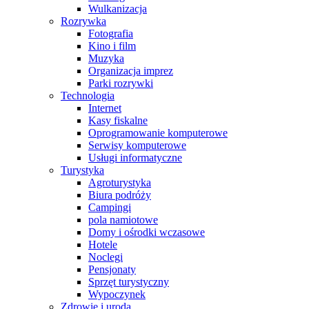
Wulkanizacja
Rozrywka
Fotografia
Kino i film
Muzyka
Organizacja imprez
Parki rozrywki
Technologia
Internet
Kasy fiskalne
Oprogramowanie komputerowe
Serwisy komputerowe
Usługi informatyczne
Turystyka
Agroturystyka
Biura podróży
Campingi
pola namiotowe
Domy i ośrodki wczasowe
Hotele
Noclegi
Pensjonaty
Sprzęt turystyczny
Wypoczynek
Zdrowie i uroda