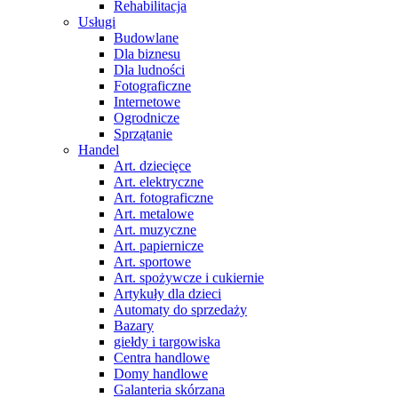
Rehabilitacja
Usługi
Budowlane
Dla biznesu
Dla ludności
Fotograficzne
Internetowe
Ogrodnicze
Sprzątanie
Handel
Art. dziecięce
Art. elektryczne
Art. fotograficzne
Art. metalowe
Art. muzyczne
Art. papiernicze
Art. sportowe
Art. spożywcze i cukiernie
Artykuły dla dzieci
Automaty do sprzedaży
Bazary
giełdy i targowiska
Centra handlowe
Domy handlowe
Galanteria skórzana