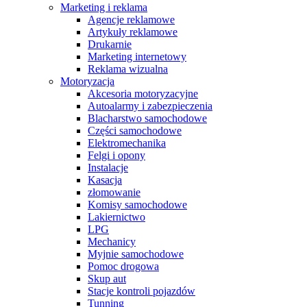
Marketing i reklama
Agencje reklamowe
Artykuły reklamowe
Drukarnie
Marketing internetowy
Reklama wizualna
Motoryzacja
Akcesoria motoryzacyjne
Autoalarmy i zabezpieczenia
Blacharstwo samochodowe
Części samochodowe
Elektromechanika
Felgi i opony
Instalacje
Kasacja
złomowanie
Komisy samochodowe
Lakiernictwo
LPG
Mechanicy
Myjnie samochodowe
Pomoc drogowa
Skup aut
Stacje kontroli pojazdów
Tunning