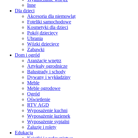
Inne
Dla dzieci
Akcesoria dla niemowląt
Foteliki samochodowe
Kosmetyki dla dzieci
Pokój dziecięcy
Ubrania
Wózki dziecięce
Zabawki
Dom i ogród
Aranżacje wnętrz
Artykuły ogrodnicze
Balustrady i schody
Dywany i wykładziny
Meble
Meble ogrodowe
Ogród
Oświetlenie
RTV AGD
Wyposażenie kuchni
Wyposażenie łazienek
Wyposażenie sypialni
Żaluzje i rolety
Edukacja