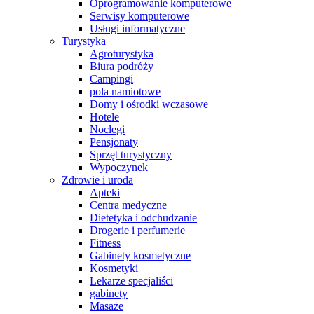
Oprogramowanie komputerowe
Serwisy komputerowe
Usługi informatyczne
Turystyka
Agroturystyka
Biura podróży
Campingi
pola namiotowe
Domy i ośrodki wczasowe
Hotele
Noclegi
Pensjonaty
Sprzęt turystyczny
Wypoczynek
Zdrowie i uroda
Apteki
Centra medyczne
Dietetyka i odchudzanie
Drogerie i perfumerie
Fitness
Gabinety kosmetyczne
Kosmetyki
Lekarze specjaliści
gabinety
Masaże