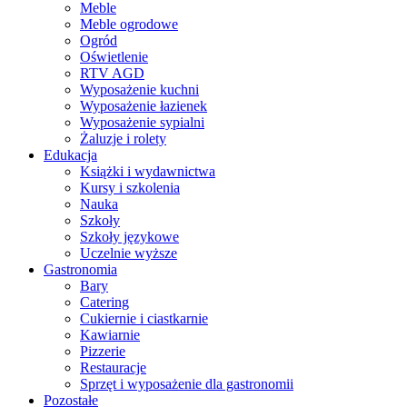
Meble
Meble ogrodowe
Ogród
Oświetlenie
RTV AGD
Wyposażenie kuchni
Wyposażenie łazienek
Wyposażenie sypialni
Żaluzje i rolety
Edukacja
Książki i wydawnictwa
Kursy i szkolenia
Nauka
Szkoły
Szkoły językowe
Uczelnie wyższe
Gastronomia
Bary
Catering
Cukiernie i ciastkarnie
Kawiarnie
Pizzerie
Restauracje
Sprzęt i wyposażenie dla gastronomii
Pozostałe