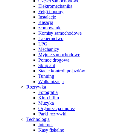
Części samochodowe
Elektromechanika
Felgi i opony
Instalacje
Kasacja
złomowanie
Komisy samochodowe
Lakiernictwo
LPG
Mechanicy
Myjnie samochodowe
Pomoc drogowa
Skup aut
Stacje kontroli pojazdów
Tunning
Wulkanizacja
Rozrywka
Fotografia
Kino i film
Muzyka
Organizacja imprez
Parki rozrywki
Technologia
Internet
Kasy fiskalne