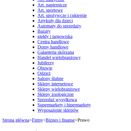
Art. papiernicze
Art. sportowe
Art. spożywcze i cukiernie
Artykuły dla dzieci
Automaty do sprzedaży
Bazary
giełdy i targowiska
Centra handlowe
Domy handlowe
Galanteria skórzana
Handel wielobranżowy
Jubilerzy
Obuwie
Odzież
Salony ślubne
Sklepy internetowe
Sklepy wielobranżowe
Sklepy zoologiczne
Sprzedaż wysyłkowa
Supermarkety i hipermarkety
Wyposażenie sklepów
Strona główna
>
Firmy
>
Biznes i finanse
>
Prawo