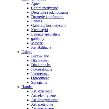
Apteki
Centra medyczne
Dietetyka i odchudzanie
Drogerie i perfumerie
Fitness
Gabinety kosmetyczne
Kosmetyki
Lekarze specjaliści
gabinety
Masaże
Rehabilitacja
Usługi
Budowlane
Dla biznesu
Dla ludności
Fotograficzne
Internetowe
Ogrodnicze
Sprzątanie
Handel
Art. dziecięce
Art. elektryczne
Art. fotograficzne
Art. metalowe
Art. muzyczne