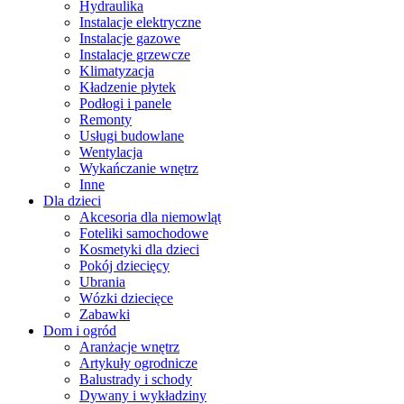
Hydraulika
Instalacje elektryczne
Instalacje gazowe
Instalacje grzewcze
Klimatyzacja
Kładzenie płytek
Podłogi i panele
Remonty
Usługi budowlane
Wentylacja
Wykańczanie wnętrz
Inne
Dla dzieci
Akcesoria dla niemowląt
Foteliki samochodowe
Kosmetyki dla dzieci
Pokój dziecięcy
Ubrania
Wózki dziecięce
Zabawki
Dom i ogród
Aranżacje wnętrz
Artykuły ogrodnicze
Balustrady i schody
Dywany i wykładziny