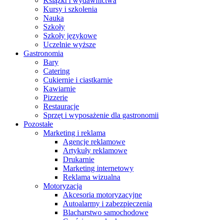
Książki i wydawnictwa
Kursy i szkolenia
Nauka
Szkoły
Szkoły językowe
Uczelnie wyższe
Gastronomia
Bary
Catering
Cukiernie i ciastkarnie
Kawiarnie
Pizzerie
Restauracje
Sprzęt i wyposażenie dla gastronomii
Pozostałe
Marketing i reklama
Agencje reklamowe
Artykuły reklamowe
Drukarnie
Marketing internetowy
Reklama wizualna
Motoryzacja
Akcesoria motoryzacyjne
Autoalarmy i zabezpieczenia
Blacharstwo samochodowe