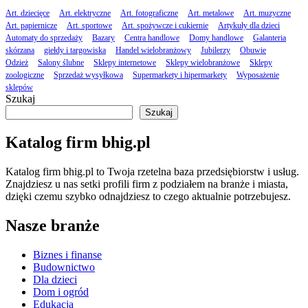
Art. dziecięce
Art. elektryczne
Art. fotograficzne
Art. metalowe
Art. muzyczne
Art. papiernicze
Art. sportowe
Art. spożywcze i cukiernie
Artykuły dla dzieci
Automaty do sprzedaży
Bazary
Centra handlowe
Domy handlowe
Galanteria
skórzana
giełdy i targowiska
Handel wielobranżowy
Jubilerzy
Obuwie
Odzież
Salony ślubne
Sklepy internetowe
Sklepy wielobranżowe
Sklepy
zoologiczne
Sprzedaż wysyłkowa
Supermarkety i hipermarkety
Wyposażenie
sklepów
Szukaj
Szukaj
Katalog firm bhig.pl
Katalog firm bhig.pl to Twoja rzetelna baza przedsiębiorstw i usług.
Znajdziesz u nas setki profili firm z podziałem na branże i miasta,
dzięki czemu szybko odnajdziesz to czego aktualnie potrzebujesz.
Nasze branże
Biznes i finanse
Budownictwo
Dla dzieci
Dom i ogród
Edukacja