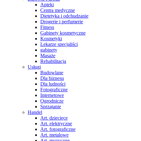
Apteki
Centra medyczne
Dietetyka i odchudzanie
Drogerie i perfumerie
Fitness
Gabinety kosmetyczne
Kosmetyki
Lekarze specjaliści
gabinety
Masaże
Rehabilitacja
Usługi
Budowlane
Dla biznesu
Dla ludności
Fotograficzne
Internetowe
Ogrodnicze
Sprzątanie
Handel
Art. dziecięce
Art. elektryczne
Art. fotograficzne
Art. metalowe
Art. muzyczne