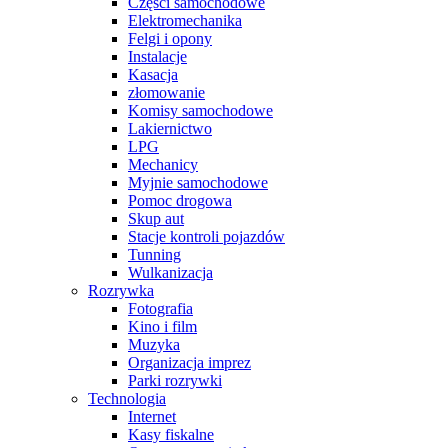
Części samochodowe
Elektromechanika
Felgi i opony
Instalacje
Kasacja
złomowanie
Komisy samochodowe
Lakiernictwo
LPG
Mechanicy
Myjnie samochodowe
Pomoc drogowa
Skup aut
Stacje kontroli pojazdów
Tunning
Wulkanizacja
Rozrywka
Fotografia
Kino i film
Muzyka
Organizacja imprez
Parki rozrywki
Technologia
Internet
Kasy fiskalne