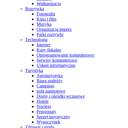
Wulkanizacja
Rozrywka
Fotografia
Kino i film
Muzyka
Organizacja imprez
Parki rozrywki
Technologia
Internet
Kasy fiskalne
Oprogramowanie komputerowe
Serwisy komputerowe
Usługi informatyczne
Turystyka
Agroturystyka
Biura podróży
Campingi
pola namiotowe
Domy i ośrodki wczasowe
Hotele
Noclegi
Pensjonaty
Sprzęt turystyczny
Wypoczynek
Zdrowie i uroda