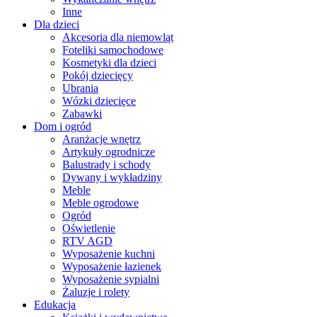
Inne
Dla dzieci
Akcesoria dla niemowląt
Foteliki samochodowe
Kosmetyki dla dzieci
Pokój dziecięcy
Ubrania
Wózki dziecięce
Zabawki
Dom i ogród
Aranżacje wnętrz
Artykuły ogrodnicze
Balustrady i schody
Dywany i wykładziny
Meble
Meble ogrodowe
Ogród
Oświetlenie
RTV AGD
Wyposażenie kuchni
Wyposażenie łazienek
Wyposażenie sypialni
Żaluzje i rolety
Edukacja