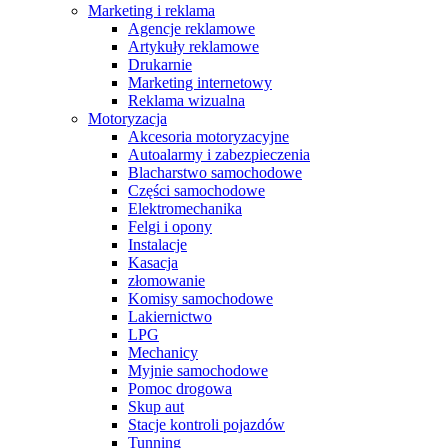
Marketing i reklama
Agencje reklamowe
Artykuły reklamowe
Drukarnie
Marketing internetowy
Reklama wizualna
Motoryzacja
Akcesoria motoryzacyjne
Autoalarmy i zabezpieczenia
Blacharstwo samochodowe
Części samochodowe
Elektromechanika
Felgi i opony
Instalacje
Kasacja
złomowanie
Komisy samochodowe
Lakiernictwo
LPG
Mechanicy
Myjnie samochodowe
Pomoc drogowa
Skup aut
Stacje kontroli pojazdów
Tunning