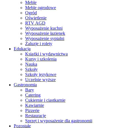
Meble
Meble ogrodowe
Ogród
Oświetlenie
RTV AGD
Wyposażenie kuchni
Wyposażenie łazienek
Wyposażenie sypialni
Żaluzje i rolety
Edukacja
Książki i wydawnictwa
Kursy i szkolenia
Nauka
Szkoły
Szkoły językowe
Uczelnie wyższe
Gastronomia
Bary
Catering
Cukiernie i ciastkarnie
Kawiarnie
Pizzerie
Restauracje
Sprzęt i wyposażenie dla gastronomii
Pozostałe