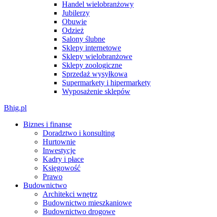
Handel wielobranżowy
Jubilerzy
Obuwie
Odzież
Salony ślubne
Sklepy internetowe
Sklepy wielobranżowe
Sklepy zoologiczne
Sprzedaż wysyłkowa
Supermarkety i hipermarkety
Wyposażenie sklepów
Bhig.pl
Biznes i finanse
Doradztwo i konsulting
Hurtownie
Inwestycje
Kadry i płace
Księgowość
Prawo
Budownictwo
Architekci wnętrz
Budownictwo mieszkaniowe
Budownictwo drogowe