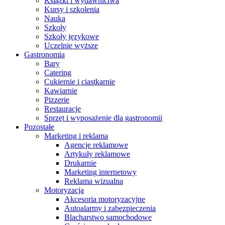
Książki i wydawnictwa
Kursy i szkolenia
Nauka
Szkoły
Szkoły językowe
Uczelnie wyższe
Gastronomia
Bary
Catering
Cukiernie i ciastkarnie
Kawiarnie
Pizzerie
Restauracje
Sprzęt i wyposażenie dla gastronomii
Pozostałe
Marketing i reklama
Agencje reklamowe
Artykuły reklamowe
Drukarnie
Marketing internetowy
Reklama wizualna
Motoryzacja
Akcesoria motoryzacyjne
Autoalarmy i zabezpieczenia
Blacharstwo samochodowe