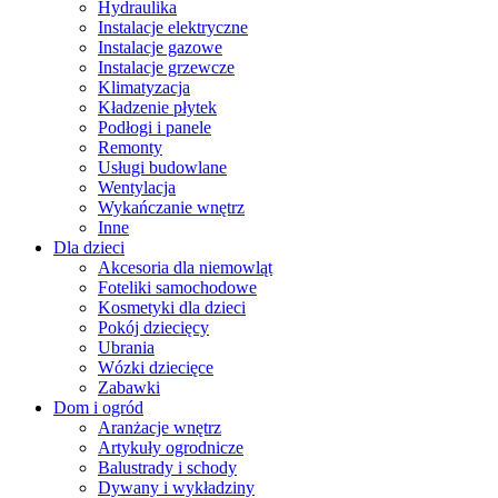
Hydraulika
Instalacje elektryczne
Instalacje gazowe
Instalacje grzewcze
Klimatyzacja
Kładzenie płytek
Podłogi i panele
Remonty
Usługi budowlane
Wentylacja
Wykańczanie wnętrz
Inne
Dla dzieci
Akcesoria dla niemowląt
Foteliki samochodowe
Kosmetyki dla dzieci
Pokój dziecięcy
Ubrania
Wózki dziecięce
Zabawki
Dom i ogród
Aranżacje wnętrz
Artykuły ogrodnicze
Balustrady i schody
Dywany i wykładziny