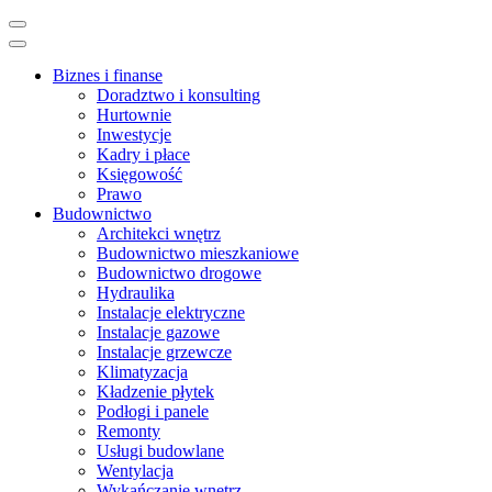
Skip
to
content
Biznes i finanse
(Press
Doradztwo i konsulting
Enter)
Hurtownie
Inwestycje
Kadry i płace
Księgowość
Prawo
Budownictwo
Architekci wnętrz
Budownictwo mieszkaniowe
Budownictwo drogowe
Hydraulika
Instalacje elektryczne
Instalacje gazowe
Instalacje grzewcze
Klimatyzacja
Kładzenie płytek
Podłogi i panele
Remonty
Usługi budowlane
Wentylacja
Wykańczanie wnętrz