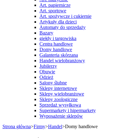
Art. papiernicze
Art. sportowe
Art. spożywcze i cukiernie
Artykuły dla dzieci
Automaty do sprzedaży
Bazary
giełdy i targowiska
Centra handlowe
Domy handlowe
Galanteria skórzana
Handel wielobranżowy
Jubilerzy
Obuwie
Odzież
Salony ślubne
Sklepy internetowe
Sklepy wielobranżowe
Sklepy zoologiczne
Sprzedaż wysyłkowa
Supermarkety i hipermarkety
Wyposażenie sklepów
Strona główna
>
Firmy
>
Handel
>
Domy handlowe