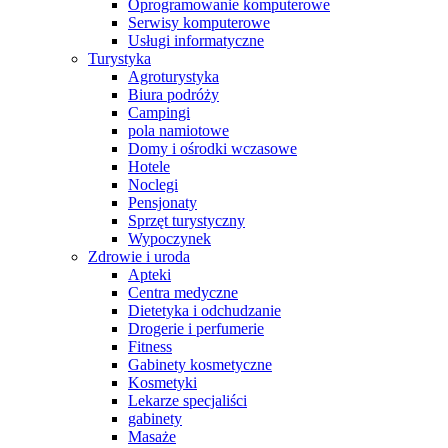
Oprogramowanie komputerowe
Serwisy komputerowe
Usługi informatyczne
Turystyka
Agroturystyka
Biura podróży
Campingi
pola namiotowe
Domy i ośrodki wczasowe
Hotele
Noclegi
Pensjonaty
Sprzęt turystyczny
Wypoczynek
Zdrowie i uroda
Apteki
Centra medyczne
Dietetyka i odchudzanie
Drogerie i perfumerie
Fitness
Gabinety kosmetyczne
Kosmetyki
Lekarze specjaliści
gabinety
Masaże