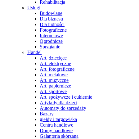
Rehabilitacja
Usługi
Budowlane
Dla biznesu
Dla ludności
Fotograficzne
Internetowe
Ogrodnicze
Sprzątanie
Handel
Art. dziecięce
Art. elektryczne
Art. fotograficzne
Art. metalowe
Art. muzyczne
Art. papiernicze
Art. sportowe
Art. spożywcze i cukiernie
Artykuły dla dzieci
Automaty do sprzedaży
Bazary
giełdy i targowiska
Centra handlowe
Domy handlowe
Galanteria skórzana