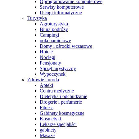
Oprogramowanie komputerowe
Serwisy komputerowe
Usługi informatyczne
Turystyka
Agroturystyka
Biura podróży
Campingi
pola namiotowe
Domy i ośrodki wczasowe
Hotele
Noclegi
Pensjonaty
Sprzęt turystyczny
Wypoczynek
Zdrowie i uroda
Apteki
Centra medyczne
Dietetyka i odchudzanie
Drogerie i perfumerie
Fitness
Gabinety kosmetyczne
Kosmetyki
Lekarze specjaliści
gabinety
Masaże