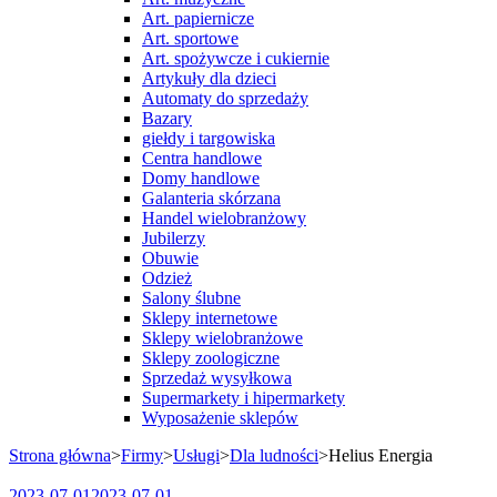
Art. papiernicze
Art. sportowe
Art. spożywcze i cukiernie
Artykuły dla dzieci
Automaty do sprzedaży
Bazary
giełdy i targowiska
Centra handlowe
Domy handlowe
Galanteria skórzana
Handel wielobranżowy
Jubilerzy
Obuwie
Odzież
Salony ślubne
Sklepy internetowe
Sklepy wielobranżowe
Sklepy zoologiczne
Sprzedaż wysyłkowa
Supermarkety i hipermarkety
Wyposażenie sklepów
Strona główna
>
Firmy
>
Usługi
>
Dla ludności
>
Helius Energia
2023-07-01
2023-07-01