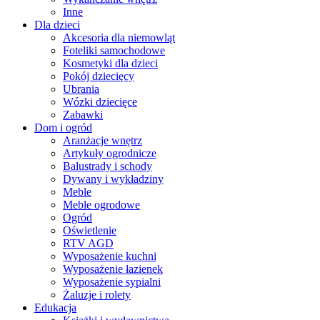
Inne
Dla dzieci
Akcesoria dla niemowląt
Foteliki samochodowe
Kosmetyki dla dzieci
Pokój dziecięcy
Ubrania
Wózki dziecięce
Zabawki
Dom i ogród
Aranżacje wnętrz
Artykuły ogrodnicze
Balustrady i schody
Dywany i wykładziny
Meble
Meble ogrodowe
Ogród
Oświetlenie
RTV AGD
Wyposażenie kuchni
Wyposażenie łazienek
Wyposażenie sypialni
Żaluzje i rolety
Edukacja