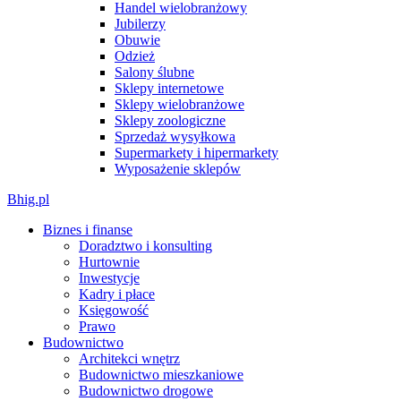
Handel wielobranżowy
Jubilerzy
Obuwie
Odzież
Salony ślubne
Sklepy internetowe
Sklepy wielobranżowe
Sklepy zoologiczne
Sprzedaż wysyłkowa
Supermarkety i hipermarkety
Wyposażenie sklepów
Bhig.pl
Biznes i finanse
Doradztwo i konsulting
Hurtownie
Inwestycje
Kadry i płace
Księgowość
Prawo
Budownictwo
Architekci wnętrz
Budownictwo mieszkaniowe
Budownictwo drogowe