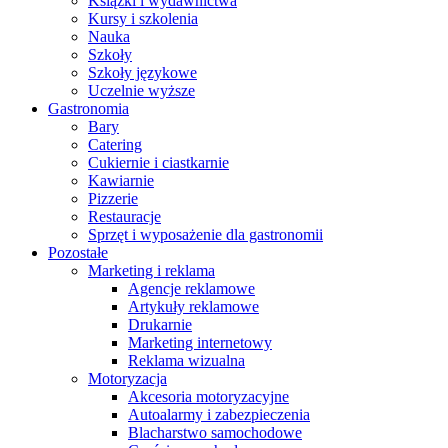
Książki i wydawnictwa
Kursy i szkolenia
Nauka
Szkoły
Szkoły językowe
Uczelnie wyższe
Gastronomia
Bary
Catering
Cukiernie i ciastkarnie
Kawiarnie
Pizzerie
Restauracje
Sprzęt i wyposażenie dla gastronomii
Pozostałe
Marketing i reklama
Agencje reklamowe
Artykuły reklamowe
Drukarnie
Marketing internetowy
Reklama wizualna
Motoryzacja
Akcesoria motoryzacyjne
Autoalarmy i zabezpieczenia
Blacharstwo samochodowe