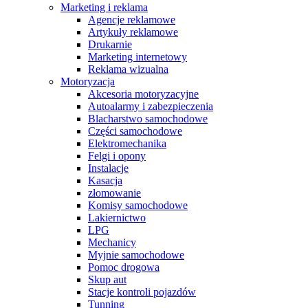
Marketing i reklama
Agencje reklamowe
Artykuły reklamowe
Drukarnie
Marketing internetowy
Reklama wizualna
Motoryzacja
Akcesoria motoryzacyjne
Autoalarmy i zabezpieczenia
Blacharstwo samochodowe
Części samochodowe
Elektromechanika
Felgi i opony
Instalacje
Kasacja
złomowanie
Komisy samochodowe
Lakiernictwo
LPG
Mechanicy
Myjnie samochodowe
Pomoc drogowa
Skup aut
Stacje kontroli pojazdów
Tunning