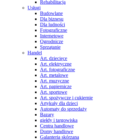
Rehabilitacja
Usługi
Budowlane
Dla biznesu
Dla ludności
Fotograficzne
Internetowe
Ogrodnicze
Sprzątanie
Handel
Art. dziecięce
Art. elektryczne
Art. fotograficzne
Art. metalowe
Art. muzyczne
Art. papiernicze
Art. sportowe
Art. spożywcze i cukiernie
Artykuły dla dzieci
Automaty do sprzedaży
Bazary
giełdy i targowiska
Centra handlowe
Domy handlowe
Galanteria skórzana