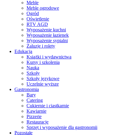
Meble
Meble ogrodowe
Ogród
Oświetlenie
RTV AGD
Wyposażenie kuchni
Wyposażenie łazienek
Wyposażenie sypialni
Żaluzje i rolety
Edukacja
Książki i wydawnictwa
Kursy i szkolenia
Nauka
Szkoły
Szkoły językowe
Uczelnie wyższe
Gastronomia
Bary
Catering
Cukiernie i ciastkarnie
Kawiarnie
Pizzerie
Restauracje
Sprzęt i wyposażenie dla gastronomii
Pozostałe