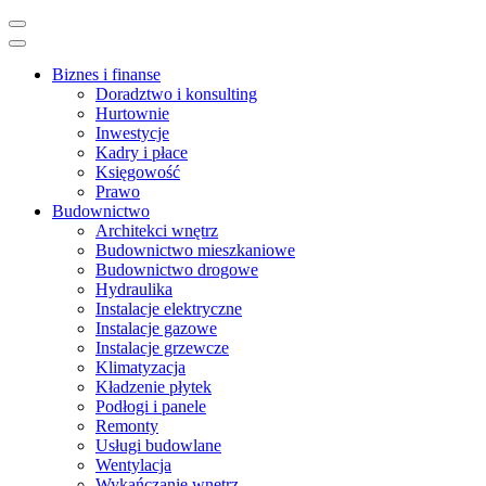
Skip
to
content
Biznes i finanse
(Press
Doradztwo i konsulting
Enter)
Hurtownie
Inwestycje
Kadry i płace
Księgowość
Prawo
Budownictwo
Architekci wnętrz
Budownictwo mieszkaniowe
Budownictwo drogowe
Hydraulika
Instalacje elektryczne
Instalacje gazowe
Instalacje grzewcze
Klimatyzacja
Kładzenie płytek
Podłogi i panele
Remonty
Usługi budowlane
Wentylacja
Wykańczanie wnętrz