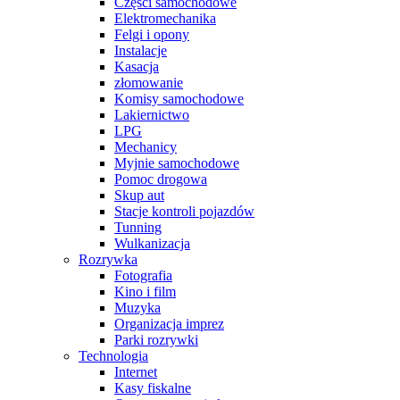
Części samochodowe
Elektromechanika
Felgi i opony
Instalacje
Kasacja
złomowanie
Komisy samochodowe
Lakiernictwo
LPG
Mechanicy
Myjnie samochodowe
Pomoc drogowa
Skup aut
Stacje kontroli pojazdów
Tunning
Wulkanizacja
Rozrywka
Fotografia
Kino i film
Muzyka
Organizacja imprez
Parki rozrywki
Technologia
Internet
Kasy fiskalne