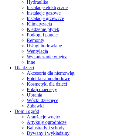
Hydraulika
Instalacje elektryczne
Instalacje gazowe
Instalacje grzewcze
Klimatyzacja
Kładzenie płytek
Podłogi i panele
Remonty
Usługi budowlane
Wentylacja
Wykańczanie wnętrz
Inne
Dla dzieci
Akcesoria dla niemowląt
Foteliki samochodowe
Kosmetyki dla dzieci
Pokój dziecięcy
Ubrania
Wózki dziecięce
Zabawki
Dom i ogród
Aranżacje wnętrz
Artykuły ogrodnicze
Balustrady i schody
Dywany i wykładziny