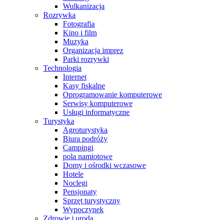
Wulkanizacja
Rozrywka
Fotografia
Kino i film
Muzyka
Organizacja imprez
Parki rozrywki
Technologia
Internet
Kasy fiskalne
Oprogramowanie komputerowe
Serwisy komputerowe
Usługi informatyczne
Turystyka
Agroturystyka
Biura podróży
Campingi
pola namiotowe
Domy i ośrodki wczasowe
Hotele
Noclegi
Pensjonaty
Sprzęt turystyczny
Wypoczynek
Zdrowie i uroda