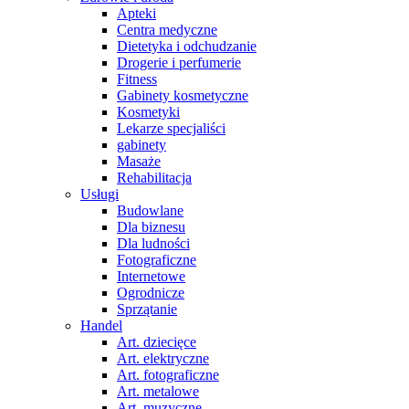
Apteki
Centra medyczne
Dietetyka i odchudzanie
Drogerie i perfumerie
Fitness
Gabinety kosmetyczne
Kosmetyki
Lekarze specjaliści
gabinety
Masaże
Rehabilitacja
Usługi
Budowlane
Dla biznesu
Dla ludności
Fotograficzne
Internetowe
Ogrodnicze
Sprzątanie
Handel
Art. dziecięce
Art. elektryczne
Art. fotograficzne
Art. metalowe
Art. muzyczne