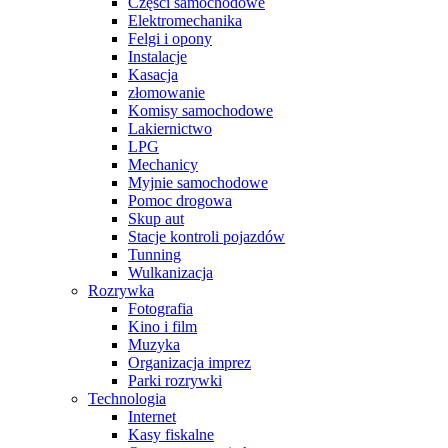
Części samochodowe
Elektromechanika
Felgi i opony
Instalacje
Kasacja
złomowanie
Komisy samochodowe
Lakiernictwo
LPG
Mechanicy
Myjnie samochodowe
Pomoc drogowa
Skup aut
Stacje kontroli pojazdów
Tunning
Wulkanizacja
Rozrywka
Fotografia
Kino i film
Muzyka
Organizacja imprez
Parki rozrywki
Technologia
Internet
Kasy fiskalne