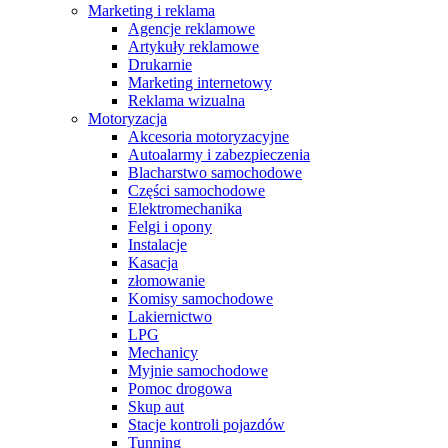
Marketing i reklama
Agencje reklamowe
Artykuły reklamowe
Drukarnie
Marketing internetowy
Reklama wizualna
Motoryzacja
Akcesoria motoryzacyjne
Autoalarmy i zabezpieczenia
Blacharstwo samochodowe
Części samochodowe
Elektromechanika
Felgi i opony
Instalacje
Kasacja
złomowanie
Komisy samochodowe
Lakiernictwo
LPG
Mechanicy
Myjnie samochodowe
Pomoc drogowa
Skup aut
Stacje kontroli pojazdów
Tunning