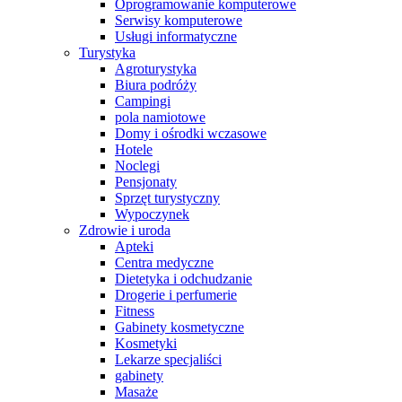
Oprogramowanie komputerowe
Serwisy komputerowe
Usługi informatyczne
Turystyka
Agroturystyka
Biura podróży
Campingi
pola namiotowe
Domy i ośrodki wczasowe
Hotele
Noclegi
Pensjonaty
Sprzęt turystyczny
Wypoczynek
Zdrowie i uroda
Apteki
Centra medyczne
Dietetyka i odchudzanie
Drogerie i perfumerie
Fitness
Gabinety kosmetyczne
Kosmetyki
Lekarze specjaliści
gabinety
Masaże