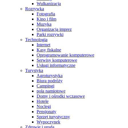
Wulkanizacja
Rozrywka
Fotografia
Kino i film
Muzyka
Organizacja imprez
Parki rozrywki
Technologia
Internet
Kasy fiskalne
Oprogramowanie komputerowe
Serwisy komputerowe
Usługi informatyczne
Turystyka
Agroturystyka
Biura podróży
Campingi
pola namiotowe
Domy i ośrodki wczasowe
Hotele
Noclegi
Pensjonaty
Sprzęt turystyczny
Wypoczynek
Zdrowie i uroda