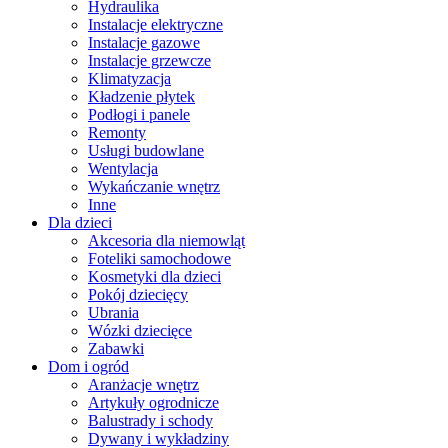
Hydraulika
Instalacje elektryczne
Instalacje gazowe
Instalacje grzewcze
Klimatyzacja
Kładzenie płytek
Podłogi i panele
Remonty
Usługi budowlane
Wentylacja
Wykańczanie wnętrz
Inne
Dla dzieci
Akcesoria dla niemowląt
Foteliki samochodowe
Kosmetyki dla dzieci
Pokój dziecięcy
Ubrania
Wózki dziecięce
Zabawki
Dom i ogród
Aranżacje wnętrz
Artykuły ogrodnicze
Balustrady i schody
Dywany i wykładziny