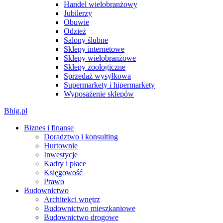
Handel wielobranżowy
Jubilerzy
Obuwie
Odzież
Salony ślubne
Sklepy internetowe
Sklepy wielobranżowe
Sklepy zoologiczne
Sprzedaż wysyłkowa
Supermarkety i hipermarkety
Wyposażenie sklepów
Bhig.pl
Biznes i finanse
Doradztwo i konsulting
Hurtownie
Inwestycje
Kadry i płace
Księgowość
Prawo
Budownictwo
Architekci wnętrz
Budownictwo mieszkaniowe
Budownictwo drogowe