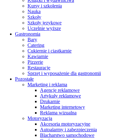
Książki i wydawnictwa
Kursy i szkolenia
Nauka
Szkoły
Szkoły językowe
Uczelnie wyższe
Gastronomia
Bary
Catering
Cukiernie i ciastkarnie
Kawiarnie
Pizzerie
Restauracje
Sprzęt i wyposażenie dla gastronomii
Pozostałe
Marketing i reklama
Agencje reklamowe
Artykuły reklamowe
Drukarnie
Marketing internetowy
Reklama wizualna
Motoryzacja
Akcesoria motoryzacyjne
Autoalarmy i zabezpieczenia
Blacharstwo samochodowe