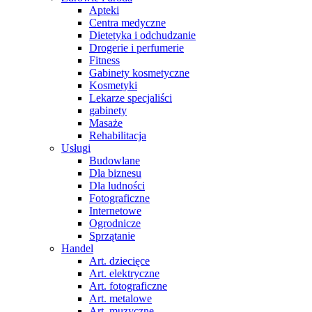
Apteki
Centra medyczne
Dietetyka i odchudzanie
Drogerie i perfumerie
Fitness
Gabinety kosmetyczne
Kosmetyki
Lekarze specjaliści
gabinety
Masaże
Rehabilitacja
Usługi
Budowlane
Dla biznesu
Dla ludności
Fotograficzne
Internetowe
Ogrodnicze
Sprzątanie
Handel
Art. dziecięce
Art. elektryczne
Art. fotograficzne
Art. metalowe
Art. muzyczne