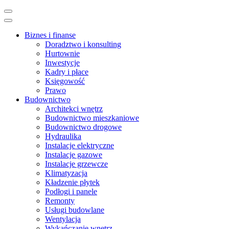
Skip
to
content
Biznes i finanse
(Press
Doradztwo i konsulting
Enter)
Hurtownie
Inwestycje
Kadry i płace
Księgowość
Prawo
Budownictwo
Architekci wnętrz
Budownictwo mieszkaniowe
Budownictwo drogowe
Hydraulika
Instalacje elektryczne
Instalacje gazowe
Instalacje grzewcze
Klimatyzacja
Kładzenie płytek
Podłogi i panele
Remonty
Usługi budowlane
Wentylacja
Wykańczanie wnętrz