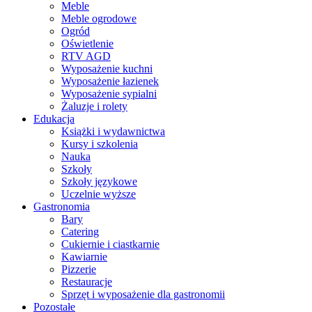
Meble
Meble ogrodowe
Ogród
Oświetlenie
RTV AGD
Wyposażenie kuchni
Wyposażenie łazienek
Wyposażenie sypialni
Żaluzje i rolety
Edukacja
Książki i wydawnictwa
Kursy i szkolenia
Nauka
Szkoły
Szkoły językowe
Uczelnie wyższe
Gastronomia
Bary
Catering
Cukiernie i ciastkarnie
Kawiarnie
Pizzerie
Restauracje
Sprzęt i wyposażenie dla gastronomii
Pozostałe