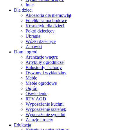
Inne
Dla dzieci
Akcesoria dla niemowląt
Foteliki samochodowe
Kosmetyki dla dzieci
Pokój dziecięcy
Ubrania
Wózki dziecięce
Zabawki
Dom i ogród
Aranżacje wnętrz
Artykuły ogrodnicze
Balustrady i schody
Dywany i wykładziny
Meble
Meble ogrodowe
Ogród
Oświetlenie
RTV AGD
Wyposażenie kuchni
Wyposażenie łazienek
Wyposażenie sypialni
Żaluzje i rolety
Edukacja