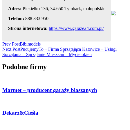
Adres:
Piekiełko 136, 34-650 Tymbark, małopolskie
Telefon:
888 333 950
Strona internetowa:
https://www.garaze24.com.pl/
Post
Prev Post
Bibimodels
Next Post
PucujemyTo – Firma Sprzątająca Katowice – Usługi
Navigation
Sprzątania – Sprzątanie Mieszkań – Mycie okien
Podobne firmy
Marmet – producent garaży blaszanych
Dekarz&Cieśla