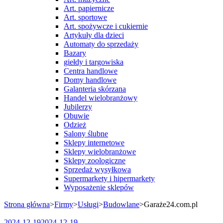
Art. papiernicze
Art. sportowe
Art. spożywcze i cukiernie
Artykuły dla dzieci
Automaty do sprzedaży
Bazary
giełdy i targowiska
Centra handlowe
Domy handlowe
Galanteria skórzana
Handel wielobranżowy
Jubilerzy
Obuwie
Odzież
Salony ślubne
Sklepy internetowe
Sklepy wielobranżowe
Sklepy zoologiczne
Sprzedaż wysyłkowa
Supermarkety i hipermarkety
Wyposażenie sklepów
Strona główna
>
Firmy
>
Usługi
>
Budowlane
>
Garaże24.com.pl
2024-12-19
2024-12-19