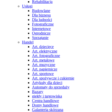
Rehabilitacja
Usługi
Budowlane
Dla biznesu
Dla ludności
Fotograficzne
Internetowe
Ogrodnicze
Sprzątanie
Handel
Art. dziecięce
Art. elektryczne
Art. fotograficzne
Art. metalowe
Art. muzyczne
Art. papiernicze
Art. sportowe
Art. spożywcze i cukiernie
Artykuły dla dzieci
Automaty do sprzedaży
Bazary
giełdy i targowiska
Centra handlowe
Domy handlowe
Galanteria skórzana