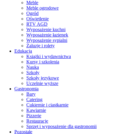
Meble
Meble ogrodowe
Ogród
Oświetlenie
RTV AGD
Wyposażenie kuchni
Wyposażenie łazienek
Wyposażenie sypialni
Żaluzje i rolety
Edukacja
Książki i wydawnictwa
Kursy i szkolenia
Nauka
Szkoły
Szkoły językowe
Uczelnie wyższe
Gastronomia
Bary
Catering
Cukiernie i ciastkarnie
Kawiarnie
Pizzerie
Restauracje
Sprzęt i wyposażenie dla gastronomii
Pozostałe