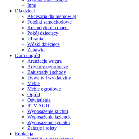
Inne
Dla dzieci
Akcesoria dla niemowląt
Foteliki samochodowe
Kosmetyki dla dzieci
Pokój dziecięcy
Ubrania
Wózki dziecięce
Zabawki
Dom i ogród
Aranżacje wnętrz
Artykuły ogrodnicze
Balustrady i schody
Dywany i wykładziny
Meble
Meble ogrodowe
Ogród
Oświetlenie
RTV AGD
Wyposażenie kuchni
Wyposażenie łazienek
Wyposażenie sypialni
Żaluzje i rolety
Edukacja