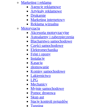
Marketing i reklama
Agencje reklamowe
Artykuły reklamowe
Drukarnie
Marketing internetowy
Reklama wizualna
Motoryzacja
Akcesoria motoryzacyjne
Autoalarmy i zabezpieczenia
Blacharstwo samochodowe
Części samochodowe
Elektromechanika
Felgi i opony
Instalacje
Kasacja
złomowanie
Komisy samochodowe
Lakiernictwo
LPG
Mechanicy
Myjnie samochodowe
Pomoc drogowa
Skup aut
Stacje kontroli pojazdów
Tunning