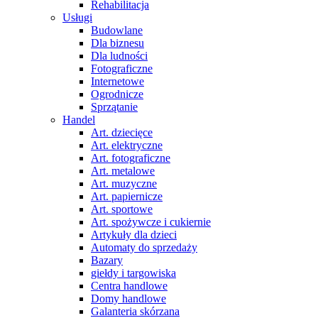
Rehabilitacja
Usługi
Budowlane
Dla biznesu
Dla ludności
Fotograficzne
Internetowe
Ogrodnicze
Sprzątanie
Handel
Art. dziecięce
Art. elektryczne
Art. fotograficzne
Art. metalowe
Art. muzyczne
Art. papiernicze
Art. sportowe
Art. spożywcze i cukiernie
Artykuły dla dzieci
Automaty do sprzedaży
Bazary
giełdy i targowiska
Centra handlowe
Domy handlowe
Galanteria skórzana