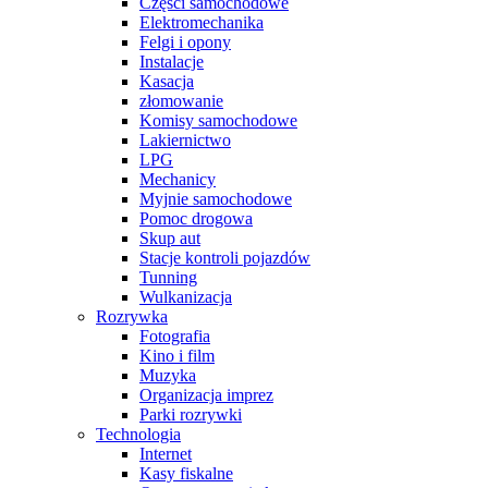
Części samochodowe
Elektromechanika
Felgi i opony
Instalacje
Kasacja
złomowanie
Komisy samochodowe
Lakiernictwo
LPG
Mechanicy
Myjnie samochodowe
Pomoc drogowa
Skup aut
Stacje kontroli pojazdów
Tunning
Wulkanizacja
Rozrywka
Fotografia
Kino i film
Muzyka
Organizacja imprez
Parki rozrywki
Technologia
Internet
Kasy fiskalne