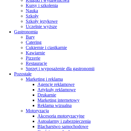
Książki i wydawnictwa
Kursy i szkolenia
Nauka
Szkoły
Szkoły językowe
Uczelnie wyższe
Gastronomia
Bary
Catering
Cukiernie i ciastkarnie
Kawiarnie
Pizzerie
Restauracje
Sprzęt i wyposażenie dla gastronomii
Pozostałe
Marketing i reklama
Agencje reklamowe
Artykuły reklamowe
Drukarnie
Marketing internetowy
Reklama wizualna
Motoryzacja
Akcesoria motoryzacyjne
Autoalarmy i zabezpieczenia
Blacharstwo samochodowe