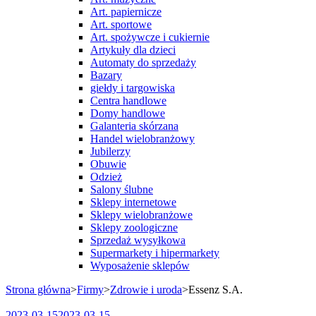
Art. papiernicze
Art. sportowe
Art. spożywcze i cukiernie
Artykuły dla dzieci
Automaty do sprzedaży
Bazary
giełdy i targowiska
Centra handlowe
Domy handlowe
Galanteria skórzana
Handel wielobranżowy
Jubilerzy
Obuwie
Odzież
Salony ślubne
Sklepy internetowe
Sklepy wielobranżowe
Sklepy zoologiczne
Sprzedaż wysyłkowa
Supermarkety i hipermarkety
Wyposażenie sklepów
Strona główna
>
Firmy
>
Zdrowie i uroda
>
Essenz S.A.
2023-03-15
2023-03-15