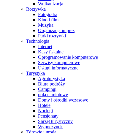
Wulkanizacja
Rozrywka
Fotografia
Kino i film
Muzyka
Organizacja imprez
Parki rozrywki
Technologia
Internet
Kasy fiskalne
Oprogramowanie komputerowe
Serwisy komputerowe
Usługi informatyczne
Turystyka
Agroturystyka
Biura podróży
Campingi
pola namiotowe
Domy i ośrodki wczasowe
Hotele
Noclegi
Pensjonaty
Sprzęt turystyczny
Wypoczynek
Zdrowie i uroda