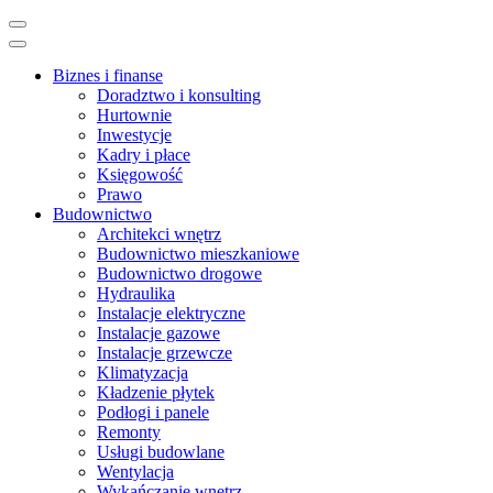
Skip
to
content
Biznes i finanse
(Press
Doradztwo i konsulting
Enter)
Hurtownie
Inwestycje
Kadry i płace
Księgowość
Prawo
Budownictwo
Architekci wnętrz
Budownictwo mieszkaniowe
Budownictwo drogowe
Hydraulika
Instalacje elektryczne
Instalacje gazowe
Instalacje grzewcze
Klimatyzacja
Kładzenie płytek
Podłogi i panele
Remonty
Usługi budowlane
Wentylacja
Wykańczanie wnętrz