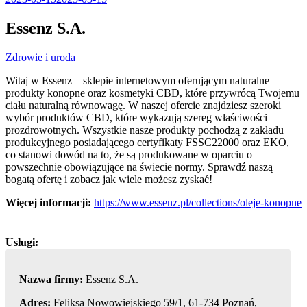
Essenz S.A.
Zdrowie i uroda
Witaj w Essenz – sklepie internetowym oferującym naturalne
produkty konopne oraz kosmetyki CBD, które przywrócą Twojemu
ciału naturalną równowagę. W
naszej ofercie znajdziesz szeroki
wybór produktów CBD, które wykazują szereg właściwości
prozdrowotnych. Wszystkie nasze produkty pochodzą z zakładu
produkcyjnego posiadającego certyfikaty FSSC22000 oraz EKO,
co stanowi dowód na to, że są produkowane w oparciu o
powszechnie obowiązujące na świecie normy. Sprawdź naszą
bogatą ofertę i zobacz jak wiele możesz zyskać!
Więcej informacji:
https://www.essenz.pl/collections/oleje-konopne
Nazwa firmy:
Essenz S.A.
Adres:
Feliksa Nowowiejskiego 59/1, 61-734 Poznań,