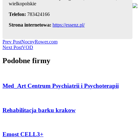
wielkopolskie
Telefon:
783424166
Strona internetowa:
https://essenz.pl/
Post
Prev Post
NocnyRower.com
Next Post
VOD
Navigation
Podobne firmy
Med_Art Centrum Psychiatrii i Psychoterapii
Rehabilitacja barku krakow
Emost CELL3+