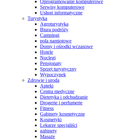
Oprogramowanie komputerowe
Serwisy komputerowe
Usługi informatyczne
Turystyka
Agroturystyka
Biura podróży
Campingi
pola namiotowe
Domy i ośrodki wczasowe
Hotele
Noclegi
Pensjonaty
Sprzęt turystyczny
Wypoczynek
Zdrowie i uroda
Apteki
Centra medyczne
Dietetyka i odchudzanie
Drogerie i perfumerie
Fitness
Gabinety kosmetyczne
Kosmetyki
Lekarze specjaliści
gabinety
Masaże