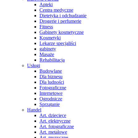
Apteki
Centra medyczne
Dietetyka i odchudzanie
Drogerie i perfumerie
Fitness
Gabinety kosmetyczne
Kosmetyki
Lekarze specjaliści
gabinety
Masaże
Rehabilitacja
Usługi
Budowlane
Dla biznesu
Dla ludności
Fotograficzne
Internetowe
Ogrodnicze
Sprzątanie
Handel
Art. dziecięce
Art. elektryczne
Art. fotograficzne
Art. metalowe
Art. muzyczne