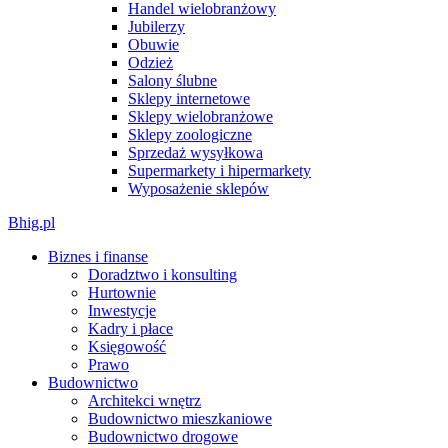
Handel wielobranżowy
Jubilerzy
Obuwie
Odzież
Salony ślubne
Sklepy internetowe
Sklepy wielobranżowe
Sklepy zoologiczne
Sprzedaż wysyłkowa
Supermarkety i hipermarkety
Wyposażenie sklepów
Bhig.pl
Biznes i finanse
Doradztwo i konsulting
Hurtownie
Inwestycje
Kadry i płace
Księgowość
Prawo
Budownictwo
Architekci wnętrz
Budownictwo mieszkaniowe
Budownictwo drogowe