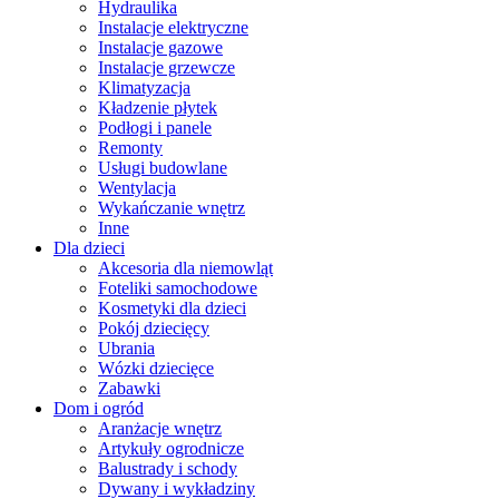
Hydraulika
Instalacje elektryczne
Instalacje gazowe
Instalacje grzewcze
Klimatyzacja
Kładzenie płytek
Podłogi i panele
Remonty
Usługi budowlane
Wentylacja
Wykańczanie wnętrz
Inne
Dla dzieci
Akcesoria dla niemowląt
Foteliki samochodowe
Kosmetyki dla dzieci
Pokój dziecięcy
Ubrania
Wózki dziecięce
Zabawki
Dom i ogród
Aranżacje wnętrz
Artykuły ogrodnicze
Balustrady i schody
Dywany i wykładziny